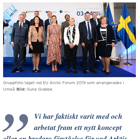
Gruppfoto taget vid EU Arctic Forum 2019 som arrangerades i
Umeå
Bild
Sune Grabbe
Vi har faktiskt varit med och
arbetat fram ett nytt koncept
eller en bredare förståelse för vad Arktis