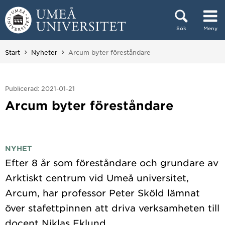
Hoppa direkt till innehållet
Sök
Meny
Huvudmenyn dold.
Du är här:
Start
Nyheter
Arcum byter föreståndare
Publicerad: 2021-01-21
Arcum byter föreståndare
NYHET
Efter 8 år som föreståndare och grundare av
Arktiskt centrum vid Umeå universitet,
Arcum, har professor Peter Sköld lämnat
över stafettpinnen att driva verksamheten till