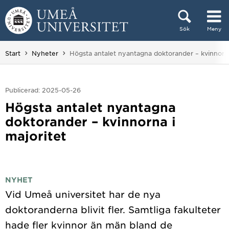
Hoppa direkt till innehållet
Sök
Meny
Huvudmenyn dold.
Du är här:
Start
Nyheter
Högsta antalet nyantagna doktorander – kvinnorna
Publicerad: 2025-05-26
Högsta antalet nyantagna
doktorander – kvinnorna i
majoritet
NYHET
Vid Umeå universitet har de nya
doktoranderna blivit fler. Samtliga fakulteter
hade fler kvinnor än män bland de