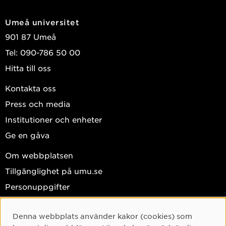
Umeå universitet
901 87 Umeå
Tel: 090-786 50 00
Hitta till oss
Kontakta oss
Press och media
Institutioner och enheter
Ge en gåva
Om webbplatsen
Tillgänglighet på umu.se
Personuppgifter
Hantera kakor
Denna webbplats använder kakor (cookies) som
Facebook
Cookie-samtycke