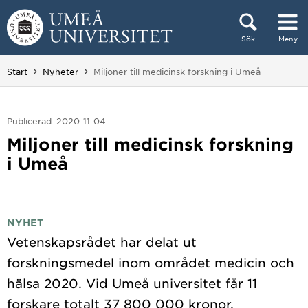
Hoppa direkt till innehållet
Sök
Meny
Huvudmenyn dold.
Du är här:
Start
Nyheter
Miljoner till medicinsk forskning i Umeå
Publicerad: 2020-11-04
Miljoner till medicinsk forskning
i Umeå
NYHET
Vetenskapsrådet har delat ut
forskningsmedel inom området medicin och
hälsa 2020. Vid Umeå universitet får 11