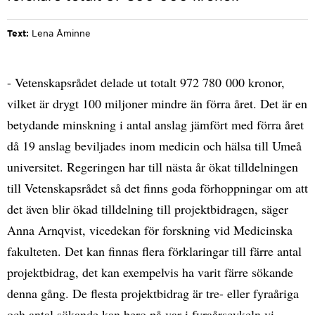
Text:
Lena Åminne
- Vetenskapsrådet delade ut totalt 972 780 000 kronor,
vilket är drygt 100 miljoner mindre än förra året. Det är en
betydande minskning i antal anslag jämfört med förra året
då 19 anslag beviljades inom medicin och hälsa till Umeå
universitet. Regeringen har till nästa år ökat tilldelningen
till Vetenskapsrådet så det finns goda förhoppningar om att
det även blir ökad tilldelning till projektbidragen, säger
Anna Arnqvist, vicedekan för forskning vid Medicinska
fakulteten. Det kan finnas flera förklaringar till färre antal
projektbidrag, det kan exempelvis ha varit färre sökande
denna gång. De flesta projektbidrag är tre- eller fyraåriga
och antal sökande kan bero på var i fyraårscykeln vi