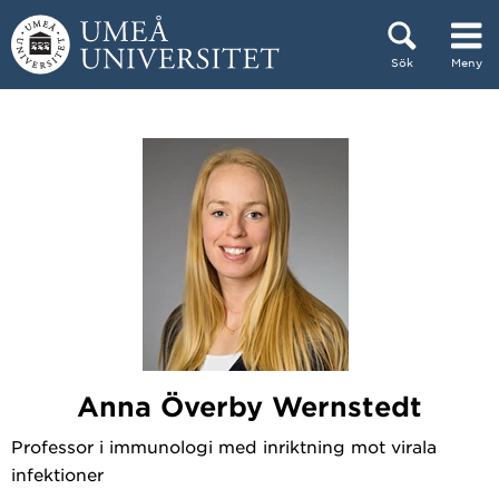
Hoppa direkt till innehållet
Sök
Meny
Huvudmenyn dold.
Anna Överby Wernstedt
Professor i immunologi med inriktning mot virala
infektioner