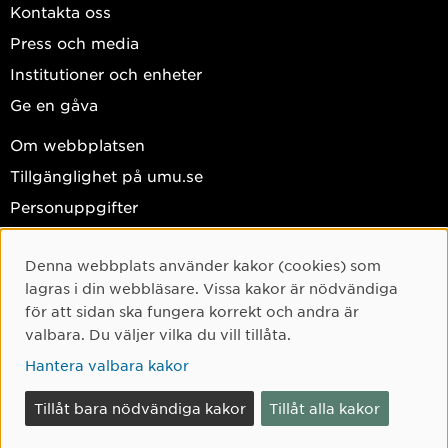
Kontakta oss
Press och media
Institutioner och enheter
Ge en gåva
Om webbplatsen
Tillgänglighet på umu.se
Personuppgifter
Hantera kakor
Denna webbplats använder kakor (cookies) som
Facebook
Cookie-samtycke
lagras i din webbläsare. Vissa kakor är nödvändiga
Instagram
för att sidan ska fungera korrekt och andra är
valbara. Du väljer vilka du vill tillåta.
TikTok
Hantera valbara kakor
Youtube
LinkedIn
Tillåt bara nödvändiga kakor
Tillåt alla kakor