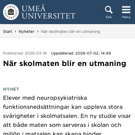
Hoppa direkt till innehållet
Sök
Meny
Huvudmenyn dold.
Du är här:
Start
Nyheter
När skolmaten blir en utmaning
Publicerad: 2026-03-18
Uppdaterad: 2026-07-02, 14:49
När skolmaten blir en utmaning
NYHET
Elever med neuropsykiatriska
funktionsnedsättningar kan uppleva stora
svårigheter i skolmatsalen. En ny studie visar
att både maten som serveras i skolan och
miljön i matsalen kan skapa hinder.