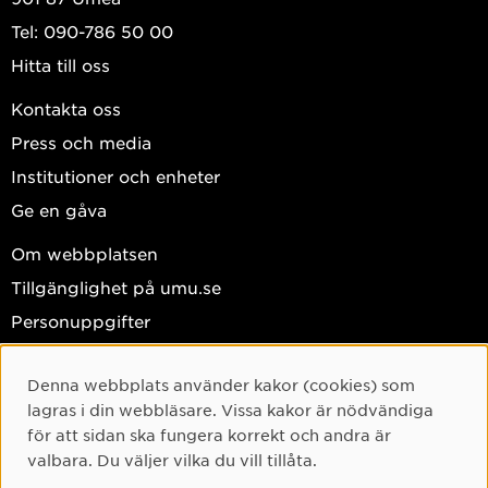
Tel: 090-786 50 00
Hitta till oss
Kontakta oss
Press och media
Institutioner och enheter
Ge en gåva
Om webbplatsen
Tillgänglighet på umu.se
Personuppgifter
Hantera kakor
Denna webbplats använder kakor (cookies) som
Facebook
Cookie-samtycke
lagras i din webbläsare. Vissa kakor är nödvändiga
Instagram
för att sidan ska fungera korrekt och andra är
valbara. Du väljer vilka du vill tillåta.
TikTok