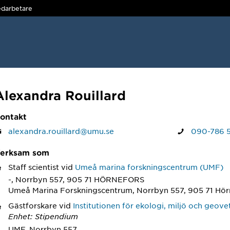
darbetare
Alexandra Rouillard
ontakt
alexandra.rouillard@umu.se
090-786 
erksam som
Staff scientist
vid
Umeå marina forskningscentrum (UMF)
-, Norrbyn 557, 905 71 HÖRNEFORS
Umeå Marina Forskningscentrum, Norrbyn 557, 905 71 Hör
Gästforskare
vid
Institutionen för ekologi, miljö och geov
Enhet: Stipendium
UMF, Norrbyn 557