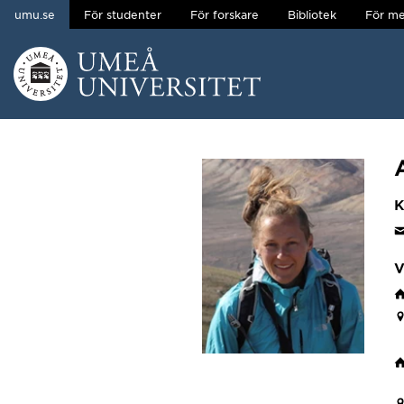
umu.se
För studenter
För forskare
Bibliotek
För me
Hoppa direkt till innehållet
Huvudmenyn dold.
K
V