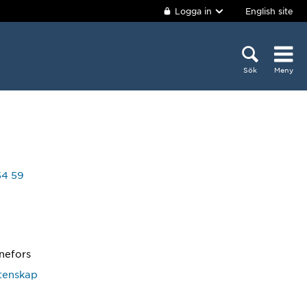
Logga in
English site
Sök
Meny
54 59
nefors
etenskap