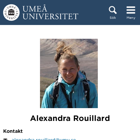
Hoppa direkt till innehållet
Sök
Meny
Huvudmenyn dold.
Alexandra Rouillard
Kontakt
alexandra.rouillard@umu.se