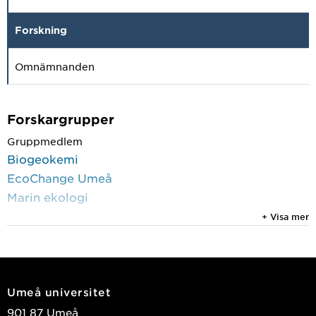
Forskning
Omnämnanden
Forskargrupper
Gruppmedlem
Biogeokemi
EcoChange Umeå
Marin ekologi
+ Visa mer
Forskningsprojekt
1 januari 2024 till 31 december 2025
Varifrån kommer det kol som lagras i Östersjöns
Umeå universitet
sediment?
901 87 Umeå