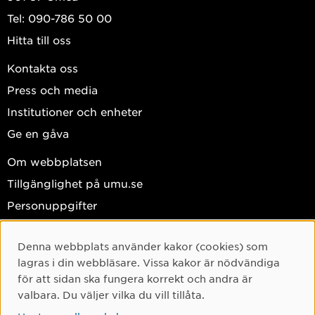
1 november 2023 till 30 november 2025
Tel: 090-786 50 00
ORGANIC: Långsiktig lagring av kol i Östersjöns
Hitta till oss
marina sediment; Spelar källan någon roll?
Kontakta oss
Press och media
Institutioner och enheter
Ge en gåva
Om webbplatsen
Tillgänglighet på umu.se
Personuppgifter
Hantera kakor
Denna webbplats använder kakor (cookies) som
Cookie-samtycke
Facebook
lagras i din webbläsare. Vissa kakor är nödvändiga
Instagram
för att sidan ska fungera korrekt och andra är
valbara. Du väljer vilka du vill tillåta.
TikTok