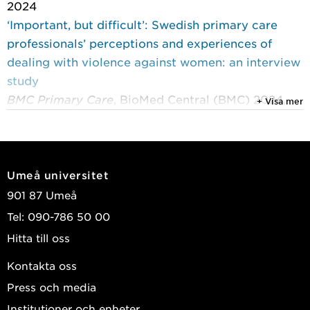
2024
‘Important, but difficult’: Swedish primary care
professionals’ perceptions and experiences of
dealing with violence against women: an interview
study
BMC Primary Care
, BioMed Central (BMC) 2024,
+ Visa mer
Vol. 25, (1)
Öhman, Ann; Vives -Cases, Carmen; Edin, Kerstin
2023
Umeå universitet
Regional and clinical guidelines for prevention and
901 87 Umeå
care of obstetric anal sphincter injuries - A critical
Tel: 090-786 50 00
frame analysis
Hitta till oss
Midwifery
, Elsevier 2023, Vol. 119
Persson, Margareta; Lindberg, Inger; Öhman, Ann
Kontakta oss
Press och media
2023
Professional knowledge development and
Institutioner och enheter