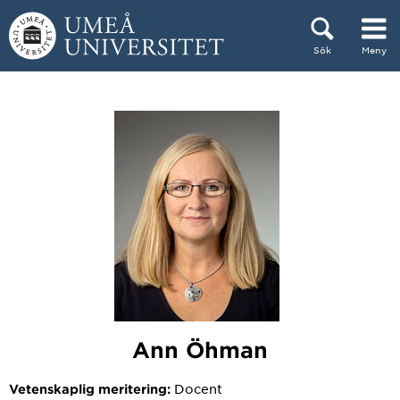
Hoppa direkt till innehållet
Sök
Meny
Huvudmenyn dold.
Ann Öhman
Docent
Vetenskaplig meritering: