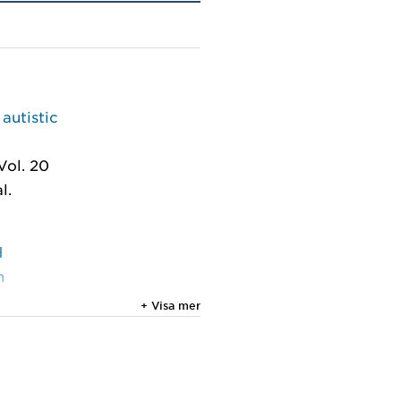
 autistic
Vol. 20
l.
d
n
+ Visa mer
l.
and