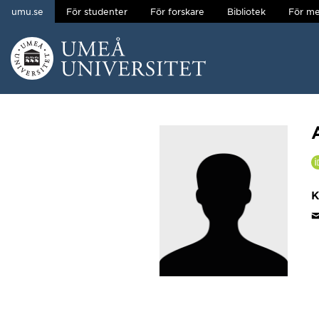
umu.se
För studenter
För forskare
Bibliotek
För me
Hoppa direkt till innehållet
Huvudmenyn dold.
K