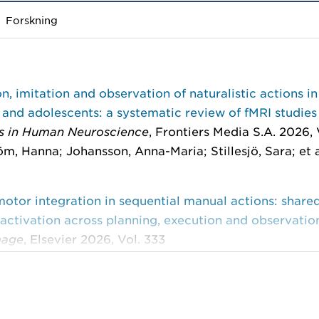
Forskning
n, imitation and observation of naturalistic actions in
 and adolescents: a systematic review of fMRI studies
rs in Human Neuroscience
, Frontiers Media S.A. 2026, 
öm, Hanna; Johansson, Anna-Maria; Stillesjö, Sara; et a
otor integration in sequential manual actions: share
 activation across planning, execution and observatio
mage
, Elsevier 2026, Vol. 333
ö, Sara; Hjärtström, Hanna; Johansson, Anna-Maria; et a
l development of sequential manual motor planning 