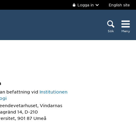
Logga in
English site
Sök
Meny
m
an befattning
vid
Institutionen
ogi
teendevetarhuset, Vindarnas
iagränd 14, D-210
ersitet, 901 87 Umeå