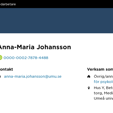
darbetare
Anna-Maria Johansson
0000-0002-7878-4488
ontakt
Verksam so
anna-maria.johansson@umu.se
Övrig/ann
för psykol
Hus Y, Be
torg, Med
Umeå univ