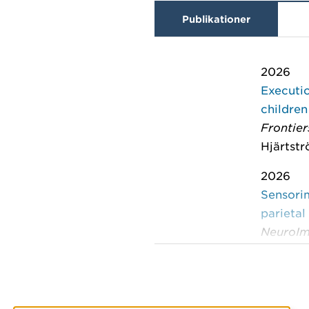
Publikationer
2026
Executio
children
Frontie
Hjärtstr
2026
Sensorim
parietal
NeuroI
Stillesj
2025
Atypica