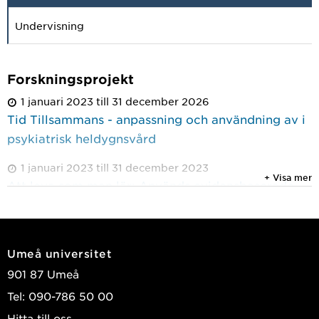
Undervisning
Forskningsprojekt
1 januari 2023 till 31 december 2026
Tid Tillsammans - anpassning och användning av i
psykiatrisk heldygnsvård
1 januari 2023 till 31 december 2023
+ Visa mer
Att leva som man lär: Används evidensbaserade
strategier för implementering i satsningar som
syftar till att etablera en evidensbaserad praktik i
socialtjänsten?
Umeå universitet
1 april 2022 till 31 mars 2026
901 87 Umeå
Barn som kompetenta deltagare i beslut som
Tel: 090-786 50 00
påverkar deras liv: hur kan barnrättsperspektivet
Hitta till oss