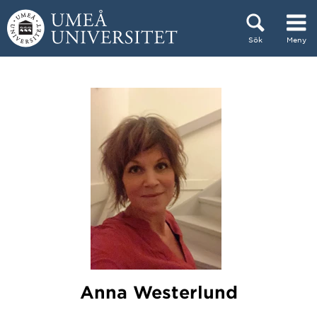
Hoppa direkt till innehållet
Sök
Meny
Huvudmenyn dold.
Anna Westerlund