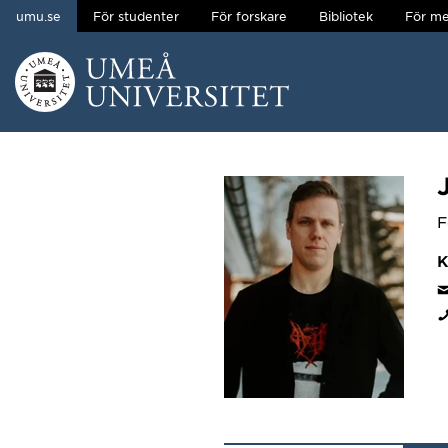
umu.se
För studenter
För forskare
Bibliotek
För me
Hoppa direkt till innehållet
Huvudmenyn dold.
F
K