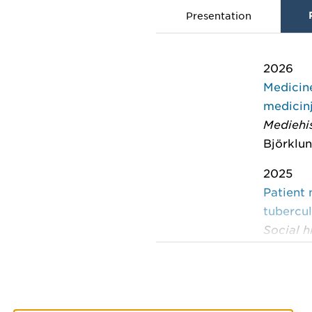
Presentation
2026
Medicine
medicinj
Mediehis
Björklun
2025
Patient 
tubercul
Social h
Söderfel
2024
Applyin