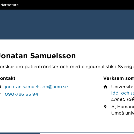
darbetare
Jonatan Samuelsson
orskar om patientrörelser och medicinjournalistik i Sverig
ontakt
Verksam so
jonatan.samuelsson@umu.se
Universite
idé- och s
090-786 65 94
Enhet: Idé
A, Humani
Umeå univ