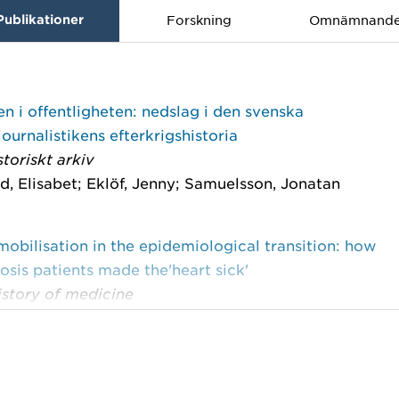
Publikationer
Forskning
Omnämnand
n i offentligheten: nedslag i den svenska
ournalistikens efterkrigshistoria
toriskt arkiv
d, Elisabet; Eklöf, Jenny; Samuelsson, Jonatan
mobilisation in the epidemiological transition: how
osis patients made the'heart sick'
istory of medicine
dt, Ylva; Samuelsson, Jonatan
g machine learning to media analysis improves our