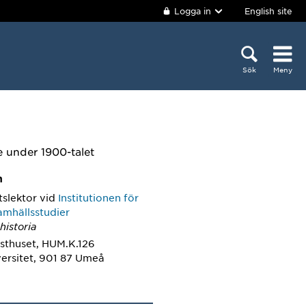
Logga in
English site
Sök
Meny
e under 1900-talet
m
tslektor
vid
Institutionen för
amhällsstudier
historia
sthuset, HUM.K.126
ersitet, 901 87 Umeå