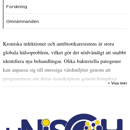
Forskning
Omnämnanden
Kroniska infektioner och antibiotikaresistens är stora
globala hälsoproblem, vilket gör det nödvändigt att snabbt
identifiera nya behandlingar. Olika bakteriella patogener
kan anpassa sig till stressiga värdmiljöer genom att
programmera om deras transkriptom genom komplexa
+ Visa mer
regulatoriska nätverk och upprätthålla infektion. Därför
kan bakteriella stressreaktioner vara potentiella mål för
nya antimikrobiella strategier. Vårt mål är att ta fram ny
kunskap om bakteriella vävnadsanpassningsmekanismer
och identifiera genprodukter som kan fungera som