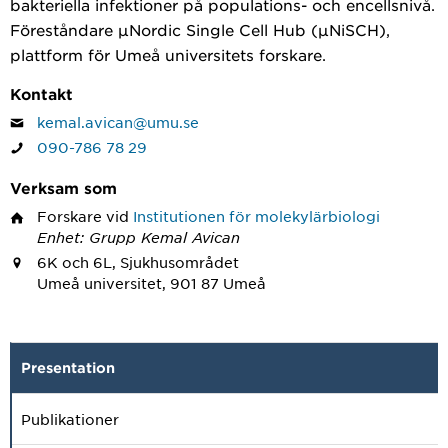
bakteriella infektioner på populations- och encellsnivå.
Föreståndare µNordic Single Cell Hub (µNiSCH),
plattform för Umeå universitets forskare.
Kontakt
kemal.avican@umu.se
090-786 78 29
Verksam som
Forskare
vid
Institutionen för molekylärbiologi
Enhet: Grupp Kemal Avican
6K och 6L, Sjukhusområdet
Umeå universitet, 901 87 Umeå
Presentation
Publikationer