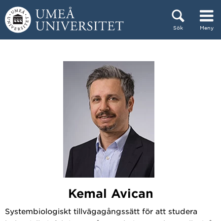
Hoppa direkt till innehållet
Sök
Meny
Huvudmenyn dold.
Kemal Avican
Systembiologiskt tillvägagångssätt för att studera