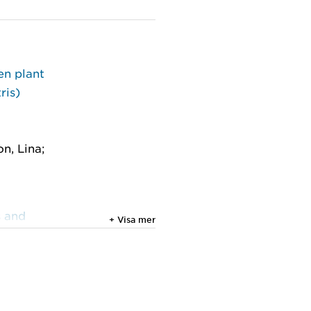
en plant
ris)
n, Lina;
s and
+ Visa mer
 2025
 et al.