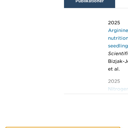
Publikationer
2025
Arginin
nutritio
seedlin
Scientif
Bizjak-J
et al.
2025
Nitrogen
gasifica
Nordic 
Bozaghia
2025