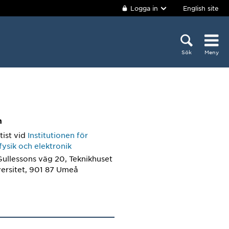
Logga in
English site
Sök
Meny
m
tist
vid
Institutionen för
fysik och elektronik
Gullessons väg 20, Teknikhuset
ersitet, 901 87 Umeå