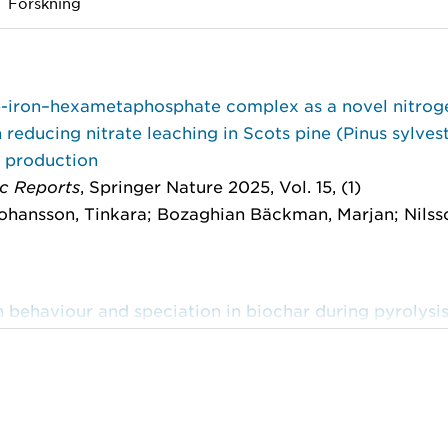
Forskning
e-iron–hexametaphosphate complex as a novel nitrog
n reducing nitrate leaching in Scots pine (Pinus sylvest
g production
ic Reports
, Springer Nature 2025, Vol. 15, (1)
ohansson, Tinkara; Bozaghian Bäckman, Marjan; Nilsso
 behaviour and speciation in biochar during pyrolysi
tion of grass, forest residue, and HTC-biosludge
Flame Days, Copenhagen, Denmark, November 26-27,
n Bäckman, Marjan; Strandberg, Anna; Steinvall, Erik;