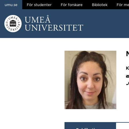
umu.se
För studenter
För forskare
Bibliotek
För me
Hoppa direkt till innehållet
Huvudmenyn dold.
K