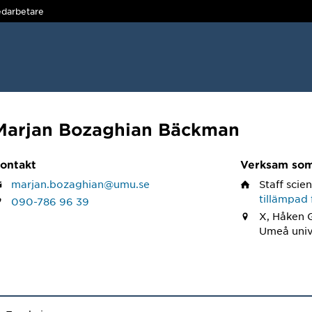
darbetare
Marjan Bozaghian Bäckman
ontakt
Verksam so
marjan.bozaghian@umu.se
Staff scien
tillämpad 
090-786 96 39
X, Håken 
Umeå univ