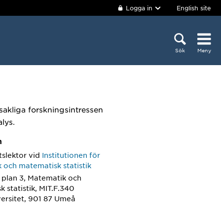
Logga in
English site
Sök
Meny
dsakliga forskningsintressen
lys.
m
tslektor
vid
Institutionen för
 och matematisk statistik
 plan 3, Matematik och
 statistik, MIT.F.340
ersitet, 901 87 Umeå