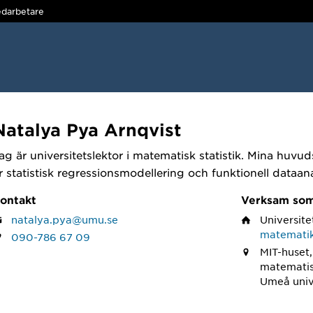
darbetare
Natalya Pya Arnqvist
ag är universitetslektor i matematisk statistik. Mina huvu
r statistisk regressionsmodellering och funktionell dataana
ontakt
Verksam so
natalya.pya@umu.se
Universite
matematik
090-786 67 09
MIT-huset,
matematisk
Umeå univ