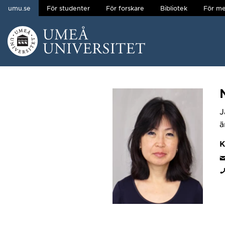
umu.se
För studenter
För forskare
Bibliotek
För me
Hoppa direkt till innehållet
Huvudmenyn dold.
J
ä
K