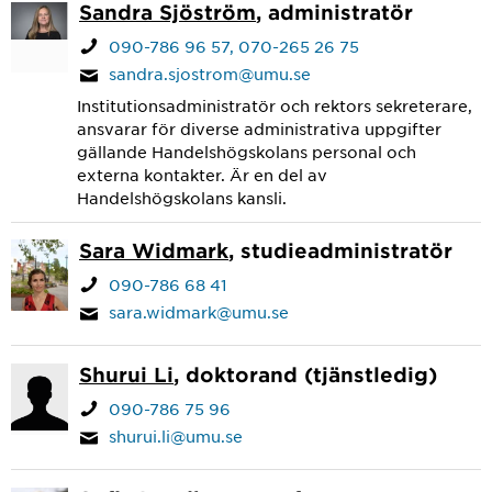
Sandra Sjöström
, administratör
090-786 96 57
070-265 26 75
sandra.sjostrom@umu.se
Institutionsadministratör och rektors sekreterare,
ansvarar för diverse administrativa uppgifter
gällande Handelshögskolans personal och
externa kontakter. Är en del av
Handelshögskolans kansli.
Sara Widmark
, studieadministratör
090-786 68 41
sara.widmark@umu.se
Shurui Li
, doktorand (tjänstledig)
090-786 75 96
shurui.li@umu.se