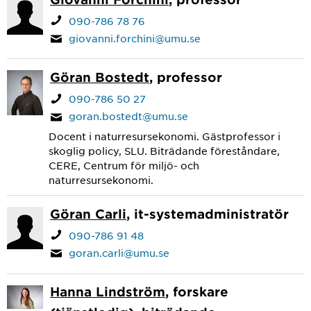
090-786 78 76
giovanni.forchini@umu.se
Göran Bostedt
, professor
090-786 50 27
goran.bostedt@umu.se
Docent i naturresursekonomi. Gästprofessor i
skoglig policy, SLU. Biträdande föreståndare,
CERE, Centrum för miljö- och
naturresursekonomi.
Göran Carli
, it-systemadministratör
090-786 91 48
goran.carli@umu.se
Hanna Lindström
, forskare