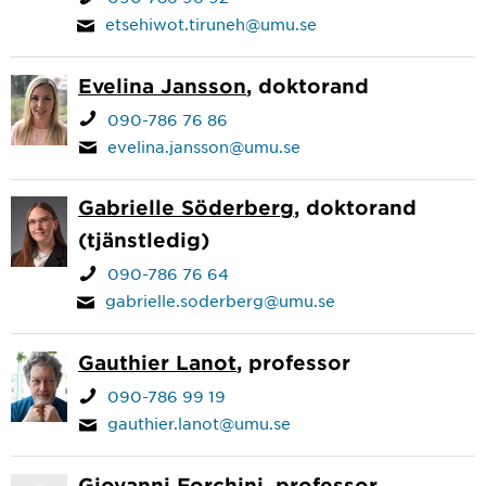
etsehiwot.tiruneh@umu.se
Evelina Jansson
, doktorand
090-786 76 86
evelina.jansson@umu.se
Gabrielle Söderberg
, doktorand
(tjänstledig)
090-786 76 64
gabrielle.soderberg@umu.se
Gauthier Lanot
, professor
090-786 99 19
gauthier.lanot@umu.se
Giovanni Forchini
, professor