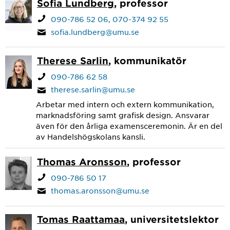
Sofia Lundberg
, professor
090-786 52 06
070-374 92 55
sofia.lundberg@umu.se
Therese Sarlin
, kommunikatör
090-786 62 58
therese.sarlin@umu.se
Arbetar med intern och extern kommunikation,
marknadsföring samt grafisk design. Ansvarar
även för den årliga examensceremonin. Är en del
av Handelshögskolans kansli.
Thomas Aronsson
, professor
090-786 50 17
thomas.aronsson@umu.se
Tomas Raattamaa
, universitetslektor