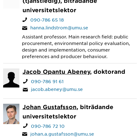
(tjänstledig), biträdande
universitetslektor
090-786 65 18
hanna.lindstrom@umu.se
Assistant professor. Main research field: public
procurement, environmental policy evaluation,
design and implementation, consumer
preferences and producer behaviour.
Jacob Opantu Abeney
, doktorand
090-786 91 61
jacob.abeney@umu.se
Johan Gustafsson
, biträdande
universitetslektor
090-786 72 10
johan.a.gustafsson@umu.se