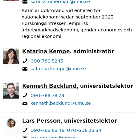
karin.zimmerman@umu.se
Karin är doktorand vid enheten för
nationalekonomi sedan september 2023.
Forskningsintressen: empirisk
arbetsmarknadsekonomi, gender economics och
regional ekonomi.
Katarina Kempe
, administratör
090-786 52 13
katarina.kempe@umu.se
Kenneth Backlund
, universitetslektor
090-786 78 78
kenneth.backlund@umu.se
Lars Persson
, universitetslektor
090-786 58 45
070-605 38 54
lars.persson@umu.se