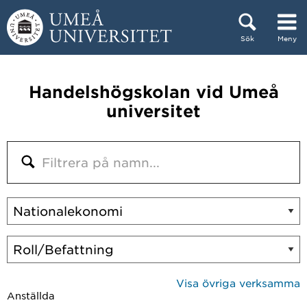
Hoppa direkt till innehållet
Sök
Meny
Huvudmenyn dold.
Handelshögskolan vid Umeå
universitet
Visa övriga verksamma
Anställda