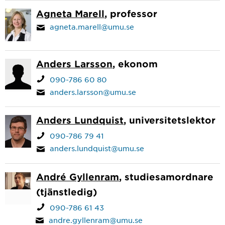
Agneta Marell
, professor
agneta.marell@umu.se
Anders Larsson
, ekonom
090-786 60 80
anders.larsson@umu.se
Anders Lundquist
, universitetslektor
090-786 79 41
anders.lundquist@umu.se
André Gyllenram
, studiesamordnare
(tjänstledig)
090-786 61 43
andre.gyllenram@umu.se