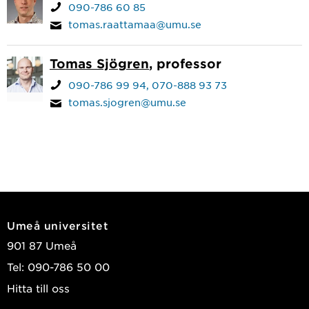
090-786 60 85
tomas.raattamaa@umu.se
Tomas Sjögren
, professor
090-786 99 94
070-888 93 73
tomas.sjogren@umu.se
Umeå universitet
901 87 Umeå
Tel: 090-786 50 00
Hitta till oss