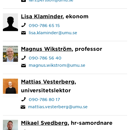
Lisa Klaminder
, ekonom
090-786 65 15
lisa.klaminder@umu.se
Magnus Wikström
, professor
090-786 56 40
magnus.wikstrom@umu.se
Mattias Vesterberg
,
universitetslektor
090-786 80 17
mattias.vesterberg@umu.se
Mikael Svedberg
, hr-samordnare