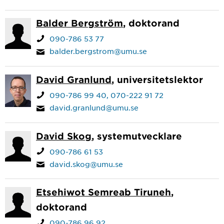
Balder Bergström
, doktorand
090-786 53 77
balder.bergstrom@umu.se
David Granlund
, universitetslektor
090-786 99 40
070-222 91 72
david.granlund@umu.se
David Skog
, systemutvecklare
090-786 61 53
david.skog@umu.se
Etsehiwot Semreab Tiruneh
,
doktorand
090-786 96 92