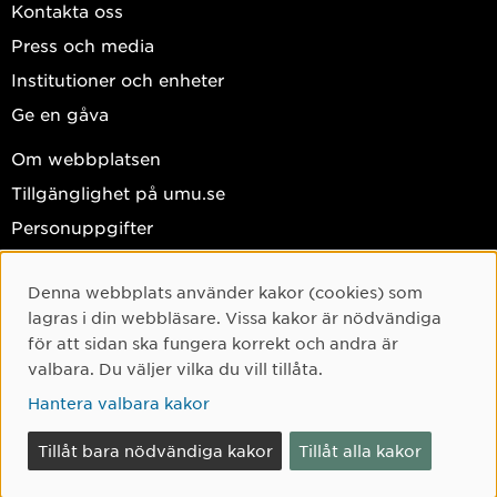
Kontakta oss
Press och media
Institutioner och enheter
Ge en gåva
Om webbplatsen
Tillgänglighet på umu.se
Personuppgifter
Hantera kakor
Denna webbplats använder kakor (cookies) som
Facebook
Cookie-samtycke
lagras i din webbläsare. Vissa kakor är nödvändiga
Instagram
för att sidan ska fungera korrekt och andra är
valbara. Du väljer vilka du vill tillåta.
TikTok
Hantera valbara kakor
Youtube
LinkedIn
Tillåt bara nödvändiga kakor
Tillåt alla kakor