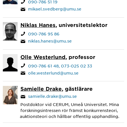
090-786 51 19
mikael.svedberg@umu.se
Niklas Hanes
, universitetslektor
090-786 95 86
niklas.hanes@umu.se
Olle Westerlund
, professor
090-786 61 48
073-025 02 33
olle.westerlund@umu.se
Samielle Drake
, gästlärare
samielle.drake@umu.se
Postdoktor vid CERUM, Umeå Universitet. Mina
forskningsintressen rör främst konkurrensteori,
auktionsteori och hållbar offentlig upphandling.