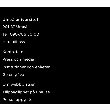
2026
Compilation of Generalized Matrix Chains with
Umeå universitet
symbolic sizes
901 87 Umeå
2026 IEEE/ACM International Symposium on Code
Tel: 090-786 50 00
Generation and Optimization (CGO)
, Institute of
Hitta till oss
Electrical and Electronics Engineers (IEEE) 2026 :
466-478
Kontakta oss
López Sánchez, Francisco; Karlsson, Lars;
Press och media
Bientinesi, Paolo
Institutioner och enheter
2026
Ge en gåva
The software landscape for the density matrix
Om webbplatsen
renormalization group
Tillgänglighet på umu.se
Computer Physics Communications
, Elsevier 2026,
Personuppgifter
Vol. 324
Sehlstedt, Per; Brandejs, Jan; Bientinesi, Paolo; et
Hantera kakor