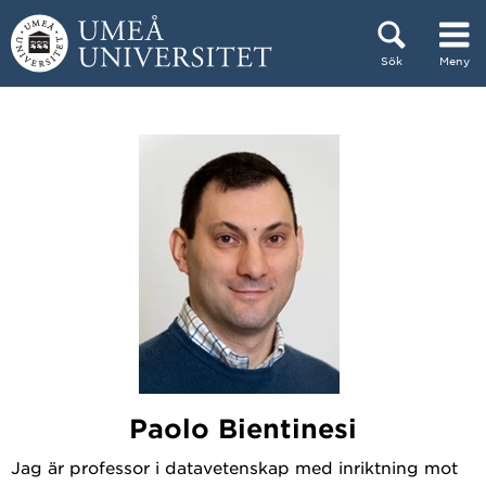
Hoppa direkt till innehållet
Sök
Meny
Huvudmenyn dold.
Paolo Bientinesi
Jag är professor i datavetenskap med inriktning mot