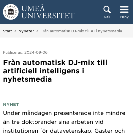
Hoppa direkt till innehållet
Sök
Meny
Huvudmenyn dold.
Du är här:
Start
Nyheter
Från automatisk DJ-mix till AI i nyhetsmedia
Publicerad: 2024-09-06
Från automatisk DJ-mix till
artificiell intelligens i
nyhetsmedia
NYHET
Under måndagen presenterade inte mindre
än tre doktorander sina arbeten vid
institutionen för datavetenskap. Gäster och