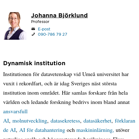
Johanna Björklund
Professor
E-post
090-786 79 27
Dynamisk institution
Institutionen för datavetenskap vid Umeå universitet har
vuxit i rekordfart, och är idag Sveriges näst största
institution inom området. Här samlas forskare från hela
världen och ledande forskning bedrivs inom bland annat
ansvarsfull
AI
,
molnutveckling
,
datasekretess
,
datasäkerhet
,
förklaran
de AI
,
AI för datahantering
och
maskininlärning,
utöver
naturliga språk och högpresterande beräkningar. Flera