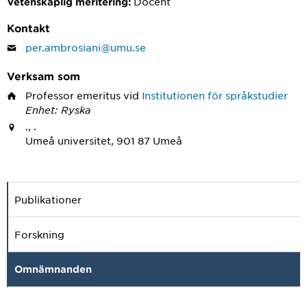
Docent
Vetenskaplig meritering:
Kontakt
per.ambrosiani@umu.se
Verksam som
Professor emeritus
vid
Institutionen för språkstudier
Enhet: Ryska
., .
Umeå universitet, 901 87 Umeå
Publikationer
Forskning
Omnämnanden