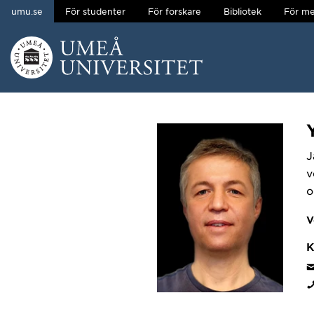
umu.se
För studenter
För forskare
Bibliotek
För me
Hoppa direkt till innehållet
Huvudmenyn dold.
J
v
o
V
K