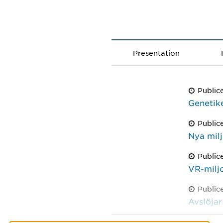
Presentation
Public
Genetike
Public
Nya milj
Public
VR-miljo
Public
Avslöjar
Public