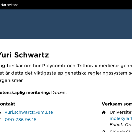
darbetare
Yuri Schwartz
ag forskar om hur Polycomb och Trithorax medierar genreg
et är detta det viktigaste epigenetiska regleringssystem som
rganismer.
Docent
etenskaplig meritering:
ontakt
Verksam so
yuri.schwartz@umu.se
Universite
molekylär
090-786 96 15
Enhet: Gr
6K och 6L