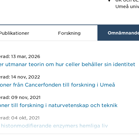
Umeå univ
Publikationer
Forskning
Omnämnand
erad: 13 mar, 2026
r utmanar teorin om hur celler behåller sin identitet
erad: 14 nov, 2022
oner från Cancerfonden till forskning i Umeå
erad: 09 nov, 2021
ner till forskning i naturvetenskap och teknik
erad: 04 okt, 2021
 histonmodifierande enzymers hemliga liv
erad: 14 nov, 2019