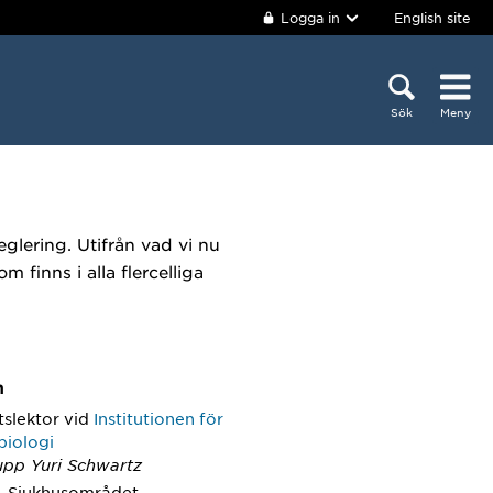
Logga in
English site
Sök
Meny
lering. Utifrån vad vi nu
 finns i alla flercelliga
m
tslektor
vid
Institutionen för
biologi
upp Yuri Schwartz
, Sjukhusområdet