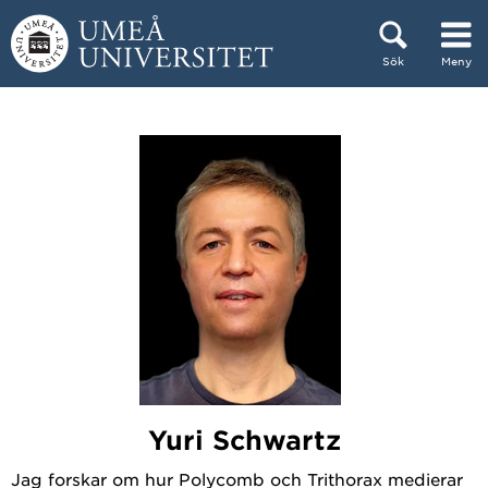
Hoppa direkt till innehållet
Sök
Meny
Huvudmenyn dold.
Yuri Schwartz
Jag forskar om hur Polycomb och Trithorax medierar