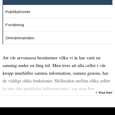
Publikationer
Forskning
Omnämnanden
Att vår arvsmassa bestämmer vilka vi är har varit en
sanning under en lång tid. Men trots att alla celler i vår
kropp innehåller samma information, samma genom, har
de väldigt olika funktioner. Skillnaden mellan olika celler
är inte den genetiska informationen i sig utan hur
+ Visa mer
informationen används, något som styrs av cellens
epigenom. Att celler kan ha olika epigenom är en
förutsättning för alla multicellulära organismer och när en