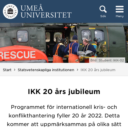
Hoppa direkt till innehållet
Sök
Meny
Huvudmenyn dold.
Bild: Student IKK-02
Du är här:
Start
Statsvetenskapliga institutionen
IKK 20 års jubileum
IKK 20 års jubileum
Programmet för internationell kris- och
konflikthantering fyller 20 år 2022. Detta
kommer att uppmärksammas på olika sätt