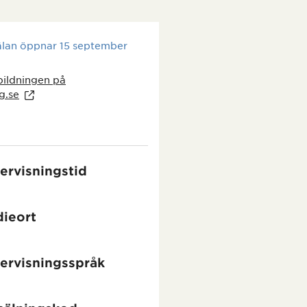
lan öppnar 15 september
bildningen på
g.se
ervisningstid
dieort
ervisningsspråk