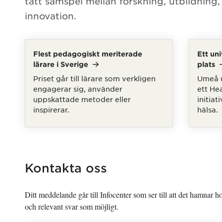
tätt samspel mellan forskning, utbildning
innovation.
Flest pedagogiskt meriterade
Ett uni
lärare i
Sverige
plats
Priset går till lärare som verkligen
Umeå u
engagerar sig, använder
ett H
uppskattade metoder eller
initiat
inspirerar.
hälsa.
Kontakta oss
Ditt meddelande går till Infocenter som ser till att det hamnar hos
och relevant svar som möjligt.