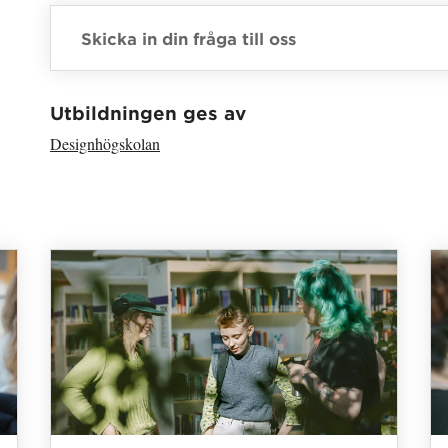
Skicka in din fråga till oss
Har hämtat avsändare.
Utbildningen ges av
Designhögskolan