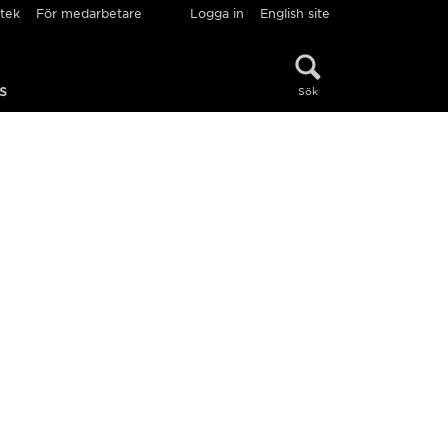
otek
För medarbetare
Logga in
English site
s
Sök