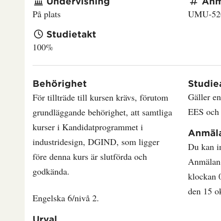
Undervisning
Anm
På plats
UMU-52
Studietakt
100%
Behörighet
Studie
Gäller e
För tillträde till kursen krävs, förutom
EES och
grundläggande behörighet, att samtliga
kurser i Kandidatprogrammet i
Anmäl
industridesign, DGIND, som ligger
Du kan i
före denna kurs är slutförda och
Anmälan 
godkända.
klockan 
den 15 o
Engelska 6/nivå 2.
Urval