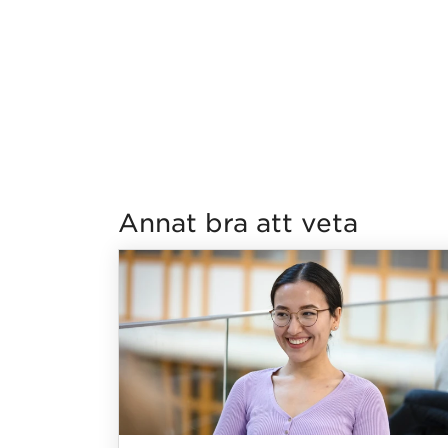
Har hämtat länkar.
Annat bra att veta