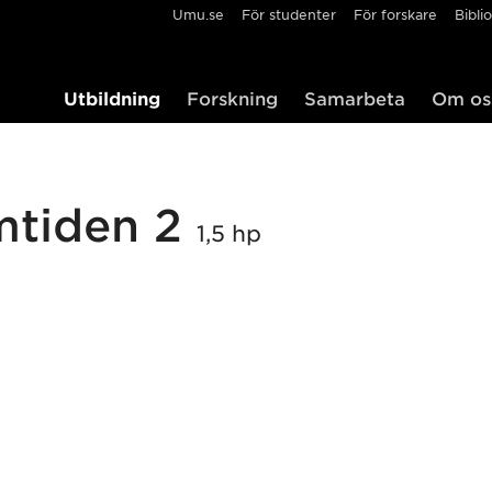
Umu.se
För studenter
För forskare
Bibli
Utbildning
Forskning
Samarbeta
Om os
amtiden 2
1,5 hp