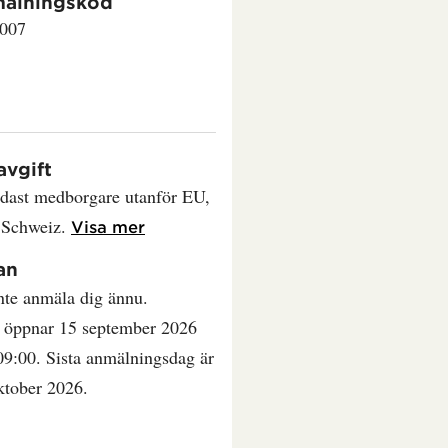
älningskod
007
avgift
ndast medborgare utanför EU,
 Schweiz.
Läs mer om Studieavgift
Visa mer
an
nte anmäla dig ännu.
öppnar 15 september 2026
09:00. Sista anmälningsdag är
ktober 2026.