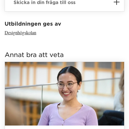
Skicka in din fråga till oss
Har hämtat avsändare.
Utbildningen ges av
Designhögskolan
Har hämtat länkar.
Annat bra att veta