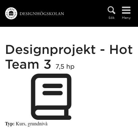
Hoppa direkt till innehållet
Sök
Meny
Designprojekt - Hot
Team 3
7,5 hp
Typ:
Kurs, grundnivå