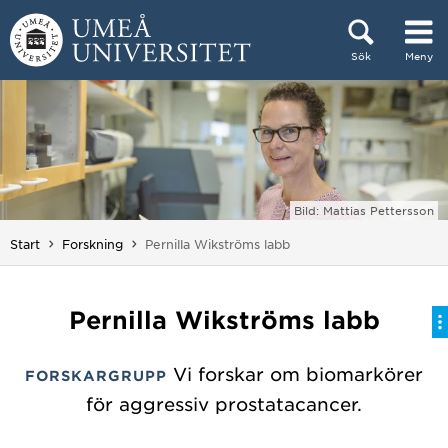
Hoppa direkt till innehållet
Sök
Meny
Huvudmenyn dold.
Bild: Mattias Pettersson
Du är här:
Start
Forskning
Pernilla Wikströms labb
Pernilla Wikströms labb
Vi forskar om biomarkörer
FORSKARGRUPP
för aggressiv prostatacancer.