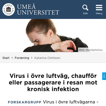
Hoppa direkt till innehållet
Sök
Meny
Huvudmenyn dold.
Bild: Mostphotos
Du är här:
Start
Forskning
Katarina Olofsson
Virus i övre luftväg, chaufför
eller passagerare i resan mot
kronisk infektion
Virus i övre luftvägarna -
FORSKARGRUPP