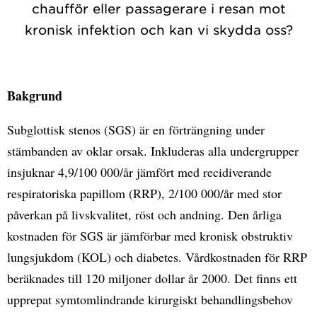
chaufför eller passagerare i resan mot
kronisk infektion och kan vi skydda oss?
Bakgrund
Subglottisk stenos (SGS) är en förträngning under
stämbanden av oklar orsak. Inkluderas alla undergrupper
insjuknar 4,9/100 000/år jämfört med recidiverande
respiratoriska papillom (RRP), 2/100 000/år med stor
påverkan på livskvalitet, röst och andning. Den årliga
kostnaden för SGS är jämförbar med kronisk obstruktiv
lungsjukdom (KOL) och diabetes. Vårdkostnaden för RRP
beräknades till 120 miljoner dollar år 2000. Det finns ett
upprepat symtomlindrande kirurgiskt behandlingsbehov