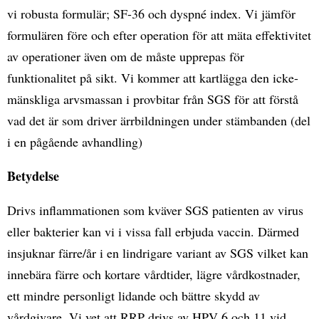
vi robusta formulär; SF-36 och dyspné index. Vi jämför
formulären före och efter operation för att mäta effektivitet
av operationer även om de måste upprepas för
funktionalitet på sikt. Vi kommer att kartlägga den icke-
mänskliga arvsmassan i provbitar från SGS för att förstå
vad det är som driver ärrbildningen under stämbanden (del
i en pågående avhandling)
Betydelse
Drivs inflammationen som kväver SGS patienten av virus
eller bakterier kan vi i vissa fall erbjuda vaccin. Därmed
insjuknar färre/år i en lindrigare variant av SGS vilket kan
innebära färre och kortare vårdtider, lägre vårdkostnader,
ett mindre personligt lidande och bättre skydd av
vårdgivare. Vi vet att RRP drivs av HPV 6 och 11 vid