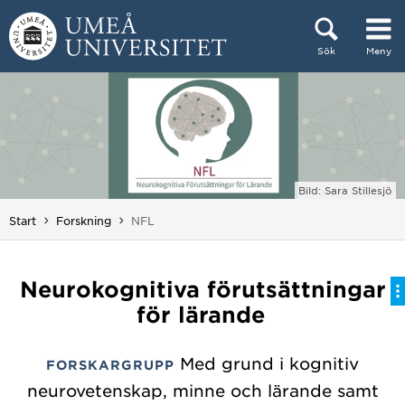
Hoppa direkt till innehållet
Sök
Meny
Huvudmenyn dold.
Bild: Sara Stillesjö
Du är här:
Start
Forskning
NFL
Neurokognitiva förutsättningar
för lärande
Med grund i kognitiv
FORSKARGRUPP
neurovetenskap, minne och lärande samt