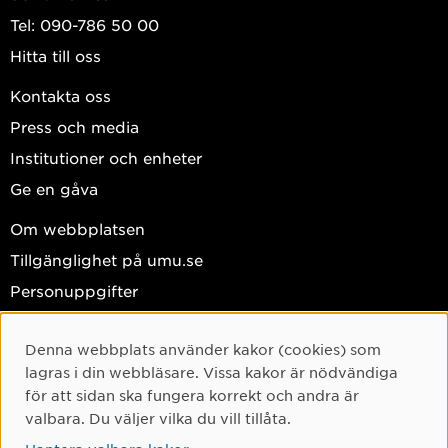
Tel: 090-786 50 00
Hitta till oss
Kontakta oss
Press och media
Institutioner och enheter
Ge en gåva
Om webbplatsen
Tillgänglighet på umu.se
Personuppgifter
Hantera kakor
Denna webbplats använder kakor (cookies) som
Facebook
Cookie-samtycke
lagras i din webbläsare. Vissa kakor är nödvändiga
Instagram
för att sidan ska fungera korrekt och andra är
valbara. Du väljer vilka du vill tillåta.
TikTok