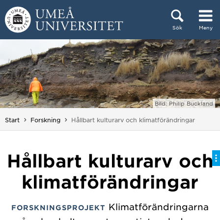
Hoppa direkt till innehållet
Sök
Meny
Huvudmenyn dold.
Bild: Philip Buckland
Du är här:
Start
Forskning
Hållbart kulturarv och klimatförändringar
Hållbart kulturarv och
klimatförändringar
Klimatförändringarna
FORSKNINGSPROJEKT