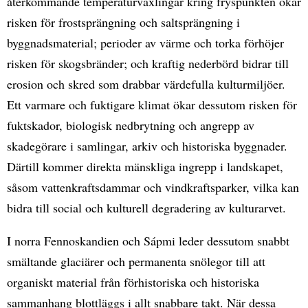
återkommande temperaturväxlingar kring fryspunkten ökar
risken för frostsprängning och saltsprängning i
byggnadsmaterial; perioder av värme och torka förhöjer
risken för skogsbränder; och kraftig nederbörd bidrar till
erosion och skred som drabbar värdefulla kulturmiljöer.
Ett varmare och fuktigare klimat ökar dessutom risken för
fuktskador, biologisk nedbrytning och angrepp av
skadegörare i samlingar, arkiv och historiska byggnader.
Därtill kommer direkta mänskliga ingrepp i landskapet,
såsom vattenkraftsdammar och vindkraftsparker, vilka kan
bidra till social och kulturell degradering av kulturarvet.
I norra Fennoskandien och Sápmi leder dessutom snabbt
smältande glaciärer och permanenta snölegor till att
organiskt material från förhistoriska och historiska
sammanhang blottläggs i allt snabbare takt. När dessa