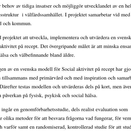
r behov av tidiga insatser och möjliggör utvecklandet av en he
struktur i välfärdssamhället. I projektet samarbetar vid med
rd och kommun.
 projektet att utveckla, implementera och utvärdera en svens
 aktivitet på recept. Det övergripande målet är att minska ens
hälsa och välbefinnande bland äldre.
en av en svenska modell för Social aktivitet på recept har gj
 tillsammans med primärvård och med inspiration och samar
ärefter testas modellen och utvärderas dels på kort, men äve
ån påverkan på fysisk, psykisk och social hälsa.
t ingår en genomförbarhetsstudie, dels realist evaluation som
 olika metoder för att besvara frågorna vad fungerar, för vem
h varför samt en randomiserad, kontrollerad studie för att stu