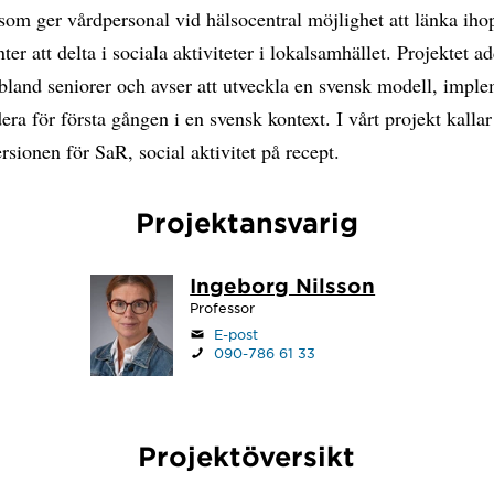
 som ger vårdpersonal vid hälsocentral möjlighet att länka iho
nter att delta i sociala aktiviteter i lokalsamhället. Projektet a
bland seniorer och avser att utveckla en svensk modell, impl
era för första gången i en svensk kontext. I vårt projekt kallar
rsionen för SaR, social aktivitet på recept.
Projektansvarig
Ingeborg Nilsson
Professor
E-post
090-786 61 33
Projektöversikt