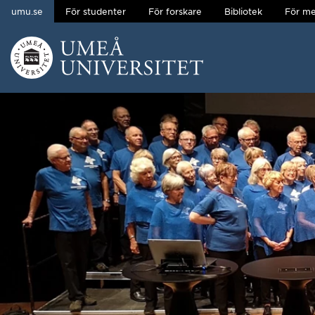
umu.se
För studenter
För forskare
Bibliotek
För me
Hoppa direkt till innehållet
Huvudmenyn dold.