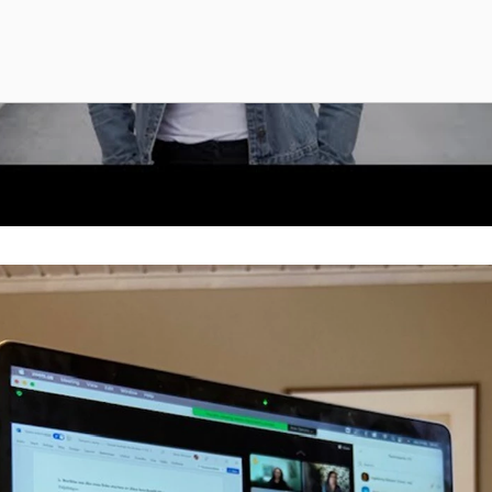
inska den skadliga ensamheten bland äldre
g ensamhet kan vara lika farligt som att röka femton cigare