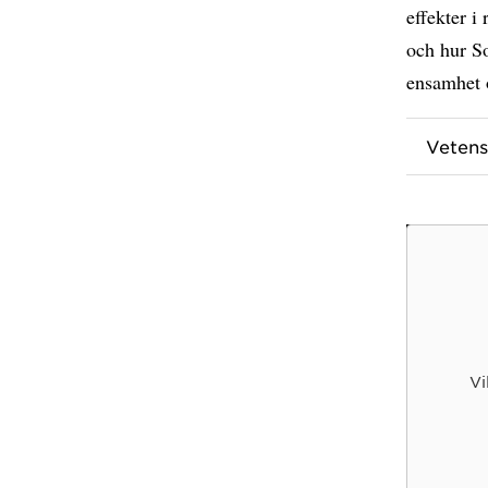
effekter i
och hur So
ensamhet 
Vetens
Vi