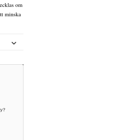
tvecklas om
att minska
ay?