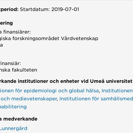
tperiod:
Startdatum: 2019-07-01
iering
 finansiärer:
giska forskningsområdet Vårdvetenskap
va
finansiär:
nska fakulteten
kande institutioner och enheter vid Umeå universitet
tionen för epidemiologi och global hälsa
,
Institutionen
- och medievetenskaper
,
Institutionen för samhällsmed
abilitering
a medverkande
Lunnergård