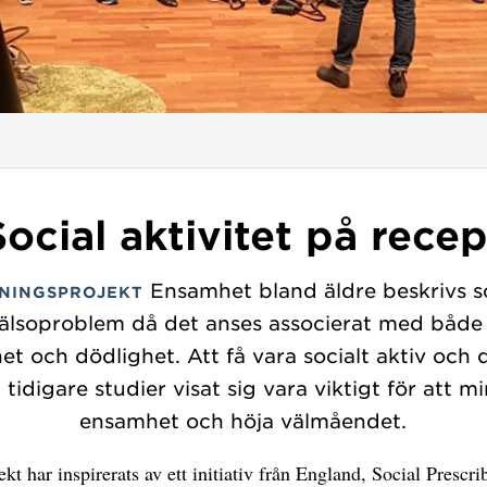
Social aktivitet på recep
Ensamhet bland äldre beskrivs s
NINGSPROJEKT
hälsoproblem då det anses associerat med både
het och dödlighet. Att få vara socialt aktiv och 
i tidigare studier visat sig vara viktigt för att m
ensamhet och höja välmåendet.
ekt har inspirerats av ett initiativ från England, Social Prescrib