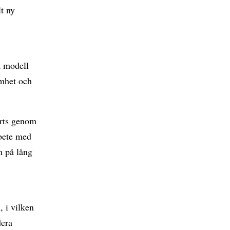
lt ny
k modell
amhet och
orts genom
bete med
n på lång
, i vilken
dera