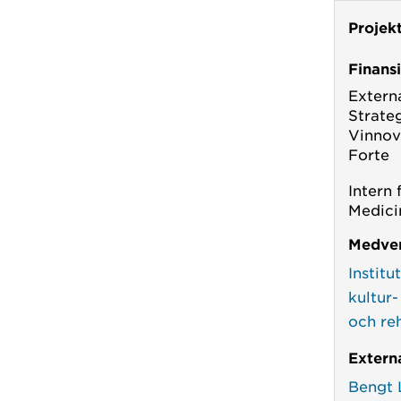
Projek
Finans
Externa
Strate
Vinno
Forte
Intern 
Medici
Medver
Institu
kultur
och reh
Extern
Bengt 