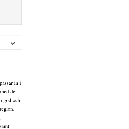
passar in i
e med de
en god och
region.
,
 samt