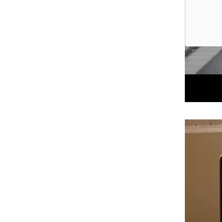
Vill m
Ofrivilli
dagen.