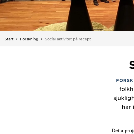
Du är här:
Start
Forskning
Social aktivitet på recept
FORSK
folk
sjuklig
har 
Detta proj