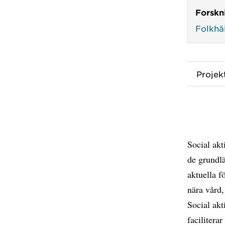
Forskn
Folkhä
Proje
Social akt
de grundlä
aktuella f
nära vård
Social akt
facilitera