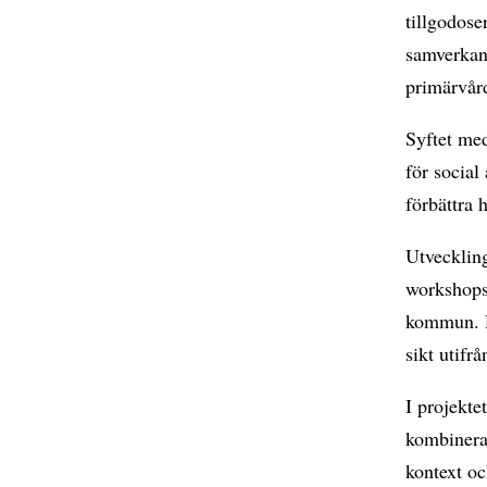
tillgodose
samverkans
primärvå
Syftet med
för social
förbättra 
Utveckling
workshops
kommun. D
sikt utifr
I projekte
kombinerar
kontext oc