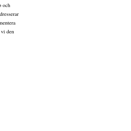
p och
ddresserar
ementera
 vi den