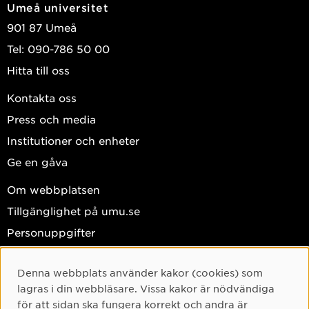
Umeå universitet
901 87 Umeå
Tel: 090-786 50 00
Hitta till oss
Kontakta oss
Press och media
Institutioner och enheter
Ge en gåva
Om webbplatsen
Tillgänglighet på umu.se
Personuppgifter
Hantera kakor
Denna webbplats använder kakor (cookies) som
Facebook
Cookie-samtycke
lagras i din webbläsare. Vissa kakor är nödvändiga
Instagram
för att sidan ska fungera korrekt och andra är