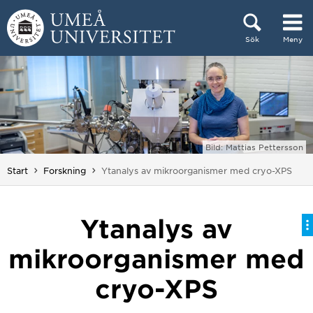
Hoppa direkt till innehållet
Sök
Meny
Huvudmenyn dold.
Bild: Mattias Pettersson
Du är här:
Start
Forskning
Ytanalys av mikroorganismer med cryo-XPS
Ytanalys av
mikroorganismer med
cryo-XPS