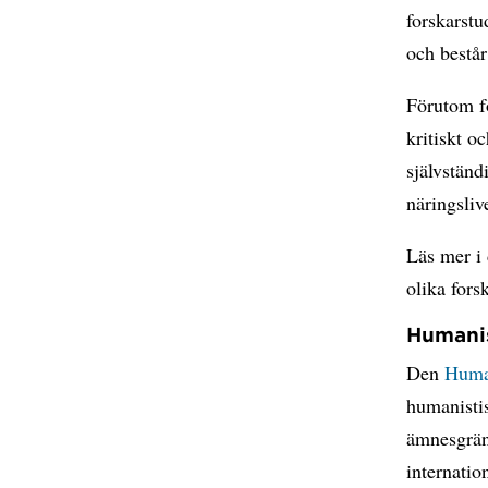
forskarstu
och består
Förutom f
kritiskt o
självständ
näringsliv
Läs mer i
olika for
Humanis
Den
Human
humanistis
ämnesgrän
internatio