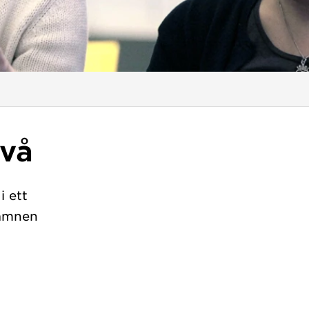
ivå
i ett
 ämnen