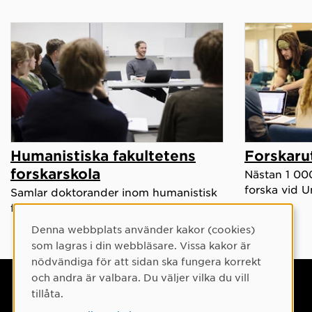
Humanistiska fakultetens
Forskaru
forskarskola
Nästan 1 000
forska vid U
Samlar doktorander inom humanistisk
fakultet oavsett ämne.
Denna webbplats använder kakor (cookies)
Cookie-samtycke
som lagras i din webbläsare. Vissa kakor är
nödvändiga för att sidan ska fungera korrekt
och andra är valbara. Du väljer vilka du vill
Umeå universitet
tillåta.