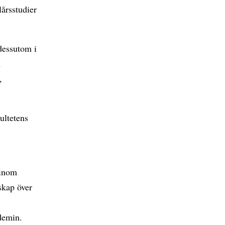
lårsstudier
dessutom i
m
,
ultetens
 inom
skap över
ademin.