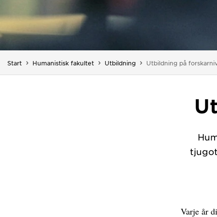
Du är här:
Start
Humanistisk fakultet
Utbildning
Utbildning på forskarni
Ut
Huma
tjugo
Varje år d