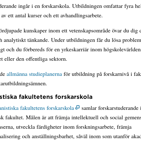
derande ingår i en forskarskola. Utbildningen omfattar fyra he
 av ett antal kurser och ett avhandlingsarbete.
ördjupade kunskaper inom ett vetenskapsområde övar du dig 
ch analytiskt tänkande. Under utbildningen får du lösa proble
igt och du förbereds för en yrkeskarriär inom högskolevärlden
et eller den offentliga sektorn.
 de
allmänna studieplanerna
för utbildning på forskarnivå i fak
skarutbildningsämnen.
tiska fakultetens forskarskola
istiska fakultetens forskarskola
samlar forskarstuderande
k fakultet. Målen är att främja intellektuell och social gemen
serna, utveckla färdigheter inom forskningsarbete, främja
nalisering och anställningsbarhet, såväl inom som utanför ak