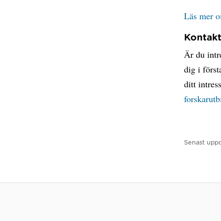
Läs mer o
Kontakt
Är du intr
dig i förs
ditt intre
forskarutb
Senast uppd