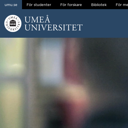
umu.se
För studenter
För forskare
Bibliotek
För me
Hoppa direkt till innehållet
Huvudmenyn dold.