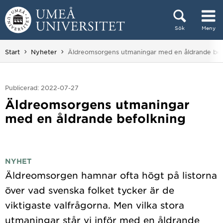
Hoppa direkt till innehållet
Sök
Meny
Huvudmenyn dold.
Du är här:
Start
Nyheter
Äldreomsorgens utmaningar med en åldrande bef
Publicerad: 2022-07-27
Äldreomsorgens utmaningar
med en åldrande befolkning
NYHET
Äldreomsorgen hamnar ofta högt på listorna
över vad svenska folket tycker är de
viktigaste valfrågorna. Men vilka stora
utmaningar står vi inför med en åldrande