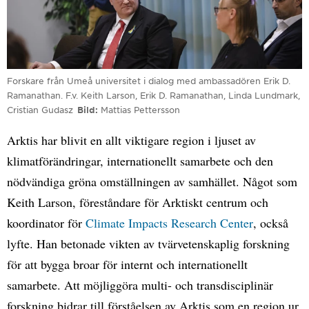
Forskare från Umeå universitet i dialog med ambassadören Erik D.
Ramanathan. F.v. Keith Larson, Erik D. Ramanathan, Linda Lundmark,
Cristian Gudasz
Bild
Mattias Pettersson
Arktis har blivit en allt viktigare region i ljuset av
klimatförändringar, internationellt samarbete och den
nödvändiga gröna omställningen av samhället. Något som
Keith Larson, föreståndare för Arktiskt centrum och
koordinator för
Climate Impacts Research Center
, också
lyfte. Han betonade vikten av tvärvetenskaplig forskning
för att bygga broar för internt och internationellt
samarbete. Att möjliggöra multi- och transdisciplinär
forskning bidrar till förståelsen av Arktis som en region ur