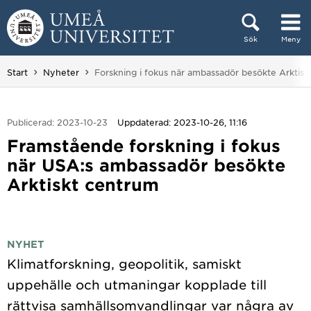
Hoppa direkt till innehållet
Sök
Meny
Huvudmenyn dold.
Du är här:
Start
Nyheter
Forskning i fokus när ambassadör besökte Arktis
Publicerad: 2023-10-23
Uppdaterad: 2023-10-26, 11:16
Framstående forskning i fokus
när USA:s ambassadör besökte
Arktiskt centrum
NYHET
Klimatforskning, geopolitik, samiskt
uppehälle och utmaningar kopplade till
rättvisa samhällsomvandlingar var några av