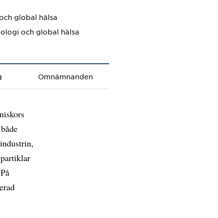
 och global hälsa
iologi och global hälsa
g
Omnämnanden
niskors
, både
industrin,
partiklar
 På
erad