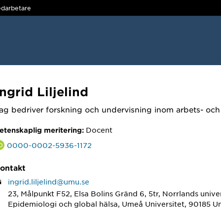
darbetare
Ingrid Liljelind
ag bedriver forskning och undervisning inom arbets- och
Docent
etenskaplig meritering:
0000-0002-5936-1172
ontakt
ingrid.liljelind@umu.se
23, Målpunkt F52, Elsa Bolins Gränd 6, 5tr, Norrlands unive
Epidemiologi och global hälsa, Umeå Universitet, 90185 