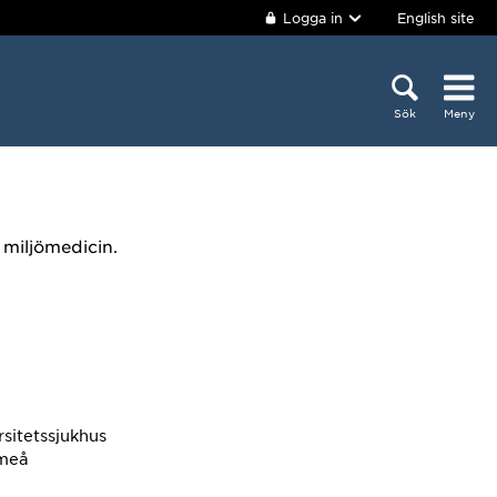
Logga in
English site
Sök
Meny
 miljömedicin.
rsitetssjukhus
Umeå