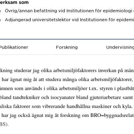
erksam som
Övrig/annan befattning
vid Institutionen för epidemiologi
Adjungerad universitetslektor
vid Institutionen för epidem
Publikationer
Forskning
Undervisnin
skning studerar jag olika arbetsmiljöfaktorers inverkan på män
g har ägnat mig åt att studera många olika arbetsmiljöfaktorer
mnen som används i olika arbetsmiljöer t.ex. styren i plastbåt
 bland tandtekniker och isocyanater bland gjuteriarbetare samt 
aliska faktorer som vibrerande handhållna maskiner och kyla.
d har jag också ägnat mig åt forskning om BRO=byggnadsrelat
BS).