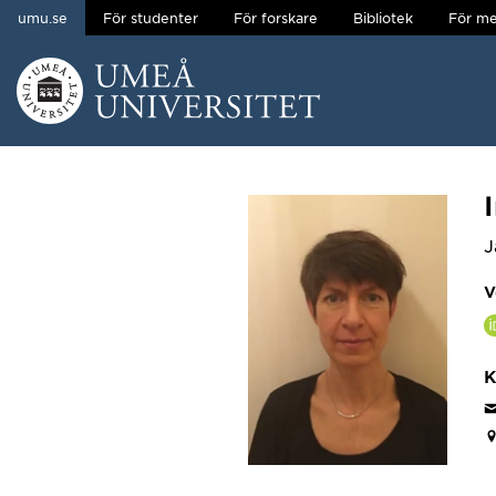
umu.se
För studenter
För forskare
Bibliotek
För me
Hoppa direkt till innehållet
Huvudmenyn dold.
J
V
K