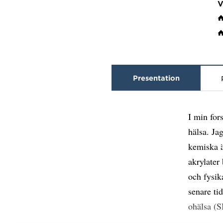
V
Presentation
I min for
hälsa. Ja
kemiska ä
akrylater
och fysik
senare ti
ohälsa (S