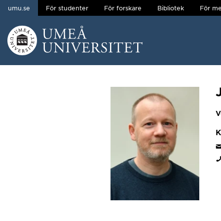
umu.se
För studenter
För forskare
Bibliotek
För me
Hoppa direkt till innehållet
Huvudmenyn dold.
V
K