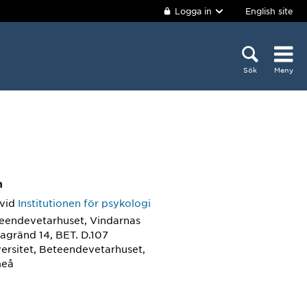
Logga in
English site
Sök
Meny
m
vid
Institutionen för psykologi
teendevetarhuset, Vindarnas
agränd 14, BET. D.107
ersitet, Beteendevetarhuset,
meå