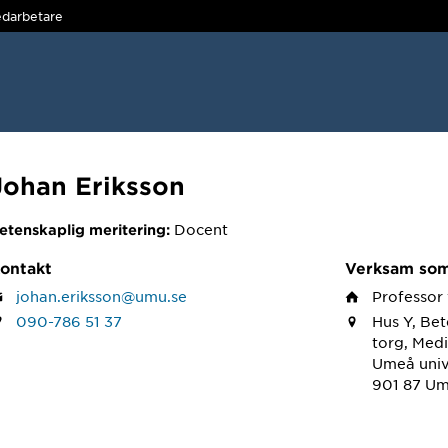
darbetare
Johan Eriksson
Docent
etenskaplig meritering:
ontakt
Verksam so
johan.eriksson@umu.se
Professor
090-786 51 37
Hus Y, Be
torg, Medi
Umeå univ
901 87 U