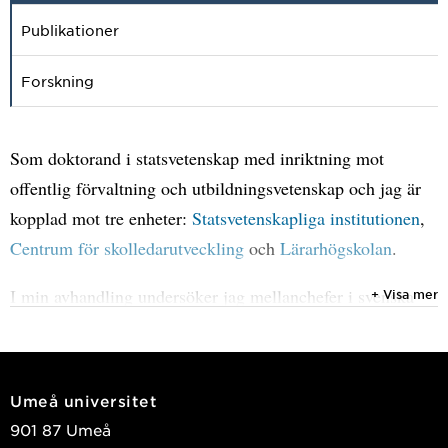
Publikationer
Forskning
Som doktorand i statsvetenskap med inriktning mot
offentlig förvaltning och utbildningsvetenskap och jag är
kopplad mot tre enheter:
Statsvetenskapliga institutionen
,
Centrum för skolledarutveckling
och
Lärarhögskolan
.
I min avhandling undersöker jag mellanchefer i svenska
+ Visa mer
lokala utbildningsförvaltningar och utforskar olika
dimensioner av deras autonomi och makt. Mitt mål är att
förstå vilka roller dessa mellanchefer har – vad de gör, hur
Umeå universitet
de gör det och vilka organisatoriska förutsättningar som
901 87 Umeå
möjliggör deras arbete. Genom att analysera hur