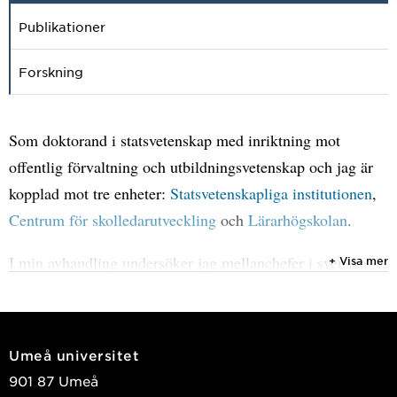
Publikationer
Forskning
Som doktorand i statsvetenskap med inriktning mot
offentlig förvaltning och utbildningsvetenskap och jag är
kopplad mot tre enheter:
Statsvetenskapliga institutionen
,
Centrum för skolledarutveckling
och
Lärarhögskolan
.
I min avhandling undersöker jag mellanchefer i svenska
+ Visa mer
lokala utbildningsförvaltningar och utforskar olika
dimensioner av deras autonomi och makt. Mitt mål är att
förstå vilka roller dessa mellanchefer har – vad de gör, hur
Umeå universitet
de gör det och vilka organisatoriska förutsättningar som
901 87 Umeå
möjliggör deras arbete. Genom att analysera hur