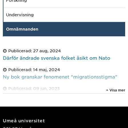
Forskning
Undervisning
Omnämnanden
Publicerad: 27 aug, 2024
Därför ändrade svenska folket åsikt om Nato
Publicerad: 14 maj, 2024
Ny bok granskar fenomenet "migrationsstigma"
Publicerad: 09 jun, 2023
+ Visa mer
Ökad akademisk stress hos studenter på grund av
coronapandemin
Umeå universitet