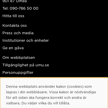
901 87 Umeå
Tel: 090-786 50 00
Hitta till oss
Kontakta oss
Press och media
Institutioner och enheter
Ge en gåva
Om webbplatsen
Tillgänglighet på umu.se
Personuppgifter
Hantera kakor
Denna webbplats använder kakor (cookies) som
Cookie-samtycke
Facebook
lagras i din webbläsare. Vissa kakor är nödvändiga
Instagram
för att sidan ska fungera korrekt och andra är
valbara. Du väljer vilka du vill tillåta.
TikTok