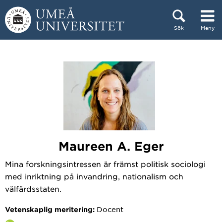
Hoppa direkt till innehållet
Sök
Meny
Huvudmenyn dold.
Maureen A. Eger
Mina forskningsintressen är främst politisk sociologi
med inriktning på invandring, nationalism och
välfärdsstaten.
Docent
Vetenskaplig meritering: