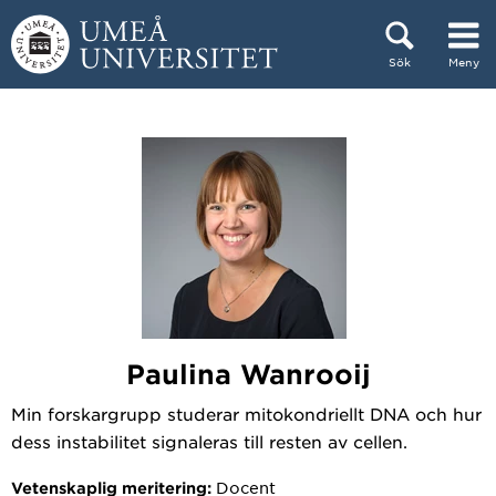
Hoppa direkt till innehållet
Sök
Meny
Huvudmenyn dold.
Paulina Wanrooij
Min forskargrupp studerar mitokondriellt DNA och hur
dess instabilitet signaleras till resten av cellen.
Docent
Vetenskaplig meritering: