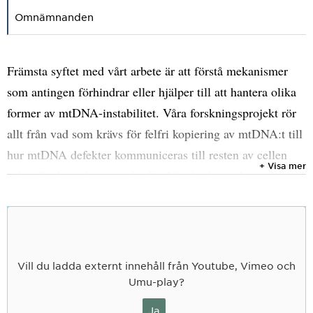
Omnämnanden
Främsta syftet med vårt arbete är att förstå mekanismer
som antingen förhindrar eller hjälper till att hantera olika
former av mtDNA-instabilitet. Våra forskningsprojekt rör
allt från vad som krävs för felfri kopiering av mtDNA:t till
hur mtDNA defekter kommuniceras till resten av cellen
+ Visa mer
och vilka konsekvenser det får. Vår forskning kommer att
leda till ökad förståelse för orsakerna och konsekvenserna
av mtDNA instabilitet, vilket kan hjälpa oss identifiera
potentiella mål för framtida läkemedelsutveckling.
Vill du ladda externt innehåll från Youtube, Vimeo och
Umu-play?
Ja