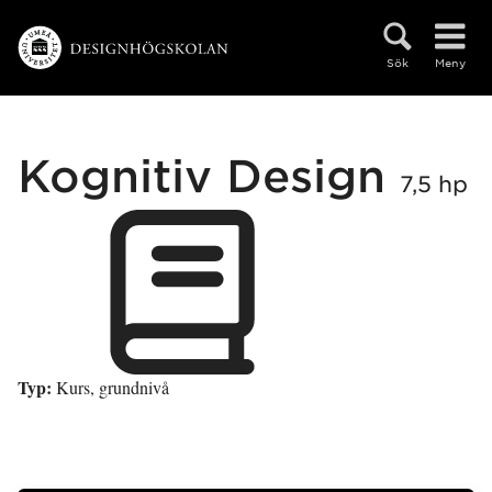
Hoppa direkt till innehållet
Sök
Meny
Kognitiv Design
7,5 hp
Typ:
Kurs, grundnivå