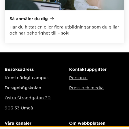
Så anmäler du
dig
Har du hittat en eller flera utbildningar som du gillar
och har behörighet till – sök!
Besöksadress
Kontaktuppgifter
Konstnärligt campus
Personal
Designhögskolan
Press och media
Östra Strandgatan 30
903 33 Umeå
Våra kanaler
Om webbplatsen