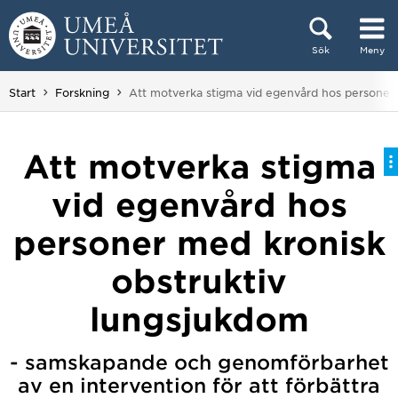
Hoppa direkt till innehållet
Sök
Meny
Huvudmenyn dold.
Du är här:
Start
Forskning
Att motverka stigma vid egenvård hos personer 
Att motverka stigma
vid egenvård hos
personer med kronisk
obstruktiv
lungsjukdom
- samskapande och genomförbarhet
av en intervention för att förbättra