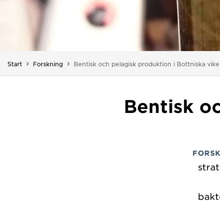
Du är här:
Start
Forskning
Bentisk och pelagisk produktion i Bottniska vi
Bentisk oc
FORS
stra
bakt