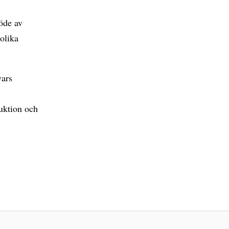
öde av
 olika
vars
uktion och