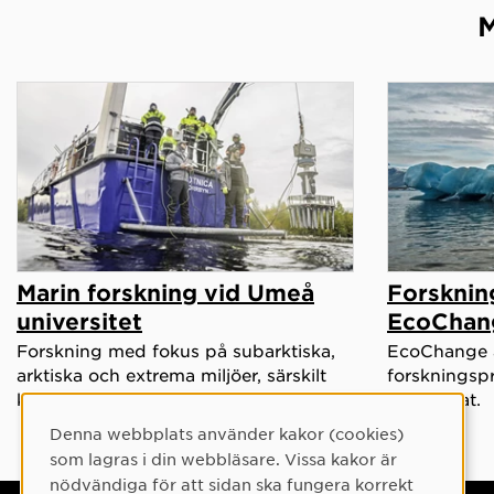
M
Marin forskning vid Umeå
Forskni
universitet
EcoChan
Forskning med fokus på subarktiska,
EcoChange är
arktiska och extrema miljöer, särskilt
forskningsp
kopplat till klimatförändringar.
och klimat.
Denna webbplats använder kakor (cookies)
Cookie-samtycke
som lagras i din webbläsare. Vissa kakor är
nödvändiga för att sidan ska fungera korrekt