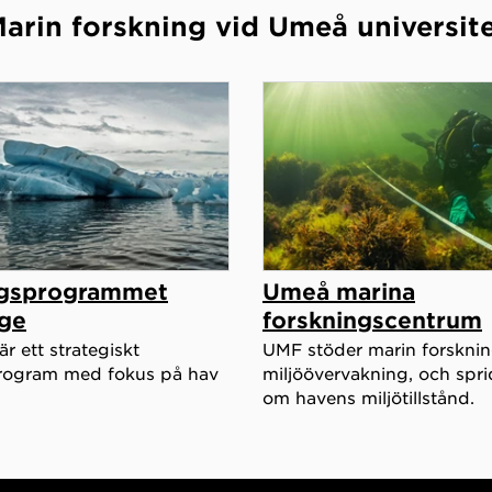
arin forskning vid Umeå universit
ngsprogrammet
Umeå marina
ge
forskningscentrum
 ett strategiskt
UMF stöder marin forskni
rogram med fokus på hav
miljöövervakning, och spr
om havens miljötillstånd.