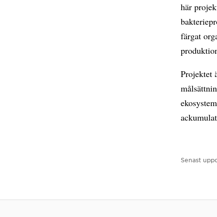
här projek
bakteriepr
färgat org
produktion
Projektet 
målsättnin
ekosystem
ackumulati
Senast uppd