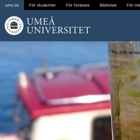
umu.se
För studenter
För forskare
Bibliotek
För me
Hoppa direkt till innehållet
Huvudmenyn dold.