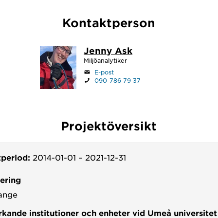
Kontaktperson
Jenny Ask
Miljöanalytiker
E-post
090-786 79 37
Projektöversikt
tperiod:
2014-01-01
–
2021-12-31
iering
ange
kande institutioner och enheter vid Umeå universitet