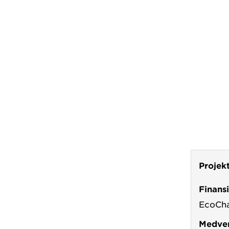
Projek
Finans
EcoCh
Medver