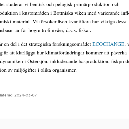
tet studerar vi bentisk och pelagisk primärproduktion och
oduktion i kustområden i Bottniska viken med varierande infl
aniskt material. Vi försöker även kvantifiera hur viktiga dessa
sbaser är för högre trofinivåer, d.v.s. fiskar.
är en del i det strategiska forskningsområdet
ECOCHANGE
, 
g är att klarlägga hur klimatförändringar kommer att påverka
dynamiken i Östersjön, inkluderande basproduktion, fiskprod
on av miljögifter i olika organismer.
aterad:
2024-03-07