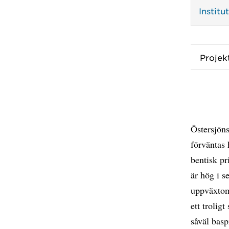
Instit
Proje
Östersjöns
förväntas 
bentisk pr
är hög i s
uppväxtomr
ett trolig
såväl basp