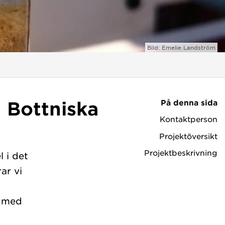
Bild: Emelie Landström
På denna sida
i Bottniska
Kontaktperson
Projektöversikt
Projektbeskrivning
l i det
ar vi
n med