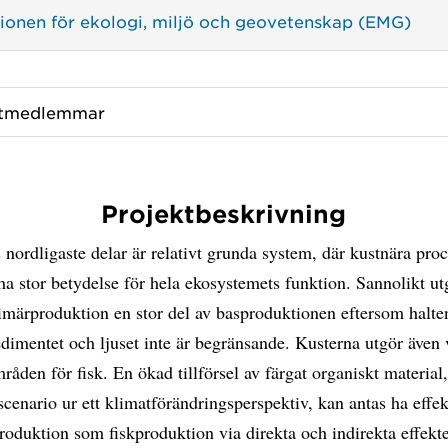
utionen för ekologi, miljö och geovetenskap (EMG)
ktmedlemmar
Projektbeskrivning
 nordligaste delar är relativt grunda system, där kustnära pro
ha stor betydelse för hela ekosystemets funktion. Sannolikt ut
imärproduktion en stor del av basproduktionen eftersom halten
edimentet och ljuset inte är begränsande. Kusterna utgör även 
åden för fisk. En ökad tillförsel av färgat organiskt material
t scenario ur ett klimatförändringsperspektiv, kan antas ha effe
roduktion som fiskproduktion via direkta och indirekta effekte