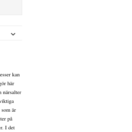
cesser kan
gör här
 närsalter
viktiga
, som är
kter på
r. I det