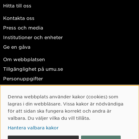
Hitta till oss
Kontakta oss
Press och media
Institutioner och enheter
Ge en gåva
Om webbplatsen
Tillgänglighet på umu.se
Personuppgifter
Hantera kakor
Denna webbplats använder kakor (cookies) som
Facebook
Cookie-samtycke
lagras i din webbläsare. Vissa kakor är nödvändiga
Instagram
för att sidan ska fungera korrekt och andra är
valbara. Du väljer vilka du vill tillåta.
TikTok
Hantera valbara kakor
Youtube
LinkedIn