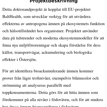
Projektbeskrivning
Detta doktorandprojekt är kopplat till EU-projektet
BaltHealth, som utvecklar verktyg för att utvärdera
effekterna av antropogena ämnen på ekosystemets funktion
och hälsotillståndet hos organismer. Projektet använder
data på tidstrender och moderna ekosystemmodeller för att
finna nya miljöföroreningar och skapa förståelse för dess
källor, transportvägar, ackumulering och biologiska
effekter i Östersjön.
För att identifiera bioackumulerande ämnen kommer
prover från lägre trofinivåer, exempelvis blåmusslor och
strömming att analyseras parallellt med
toppkonsumenterna. Detta görs för att hitta ämnen som
förekommer på alla nivåer i födoväven, och för att studera
hur dessa ämnen biomagnifierar i födoväven.