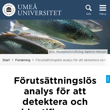
Hoppa direkt till innehållet
Sök
Meny
Huvudmenyn dold.
Bild: Mostphotos/Erling Sæthre-Hansen
Du är här:
Start
Forskning
Förutsättningslös analys för att detektera och 
Förutsättningslös
analys för att
detektera och