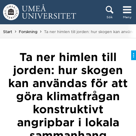
Hoppa direkt till innehållet
Sök
Meny
Huvudmenyn dold.
Du är här:
Start
Forskning
Ta ner himlen till jorden: hur skogen kan använd
Ta ner himlen till
jorden: hur skogen
kan användas för att
göra klimatfrågan
konstruktivt
angripbar i lokala
sammanhang