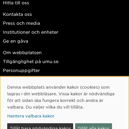
Hitta till oss
Kontakta oss
Press och media
Institutioner och enheter
Ge en gåva
Om webbplatsen
Tillgänglighet på umu.se
Personuppgifter
Hantera kakor
Denna webbplats använder kakor (cookies) som
Cookie-samtycke
Facebook
lagras i din webbläsare. Vissa kakor är nödvändiga
Instagram
för att sidan ska fungera korrekt och andra är
valbara. Du väljer vilka du vill tillåta.
TikTok
Hantera valbara kakor
Youtube
LinkedIn
Tillåt bara nödvändiga kakor
Tillåt alla kakor