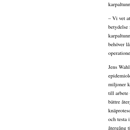
karpaltun
– Vi vet a
betydelse
karpaltunn
behöver lå
operatione
Jens Wahls
epidemiolo
miljoner k
till arbet
bättre åter
knäprotes
och testa 
återgång t