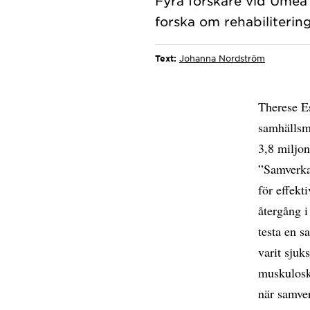
Fyra forskare vid Umeå u
Text:
Johanna Nordström
Therese Es
samhällsme
3,8 miljon
”Samverka
för effekt
återgång i
testa en 
varit sjuk
muskulosk
när samve