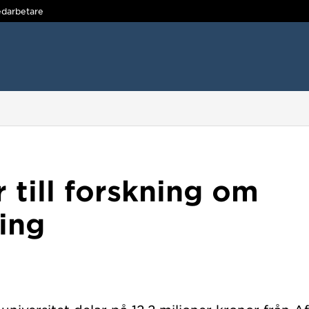
darbetare
r till forskning om
ring