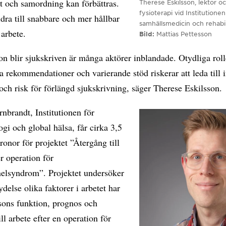
t och samordning kan förbättras.
Therese Eskilsson, lektor o
fysioterapi vid Institutionen
dra till snabbare och mer hållbar
samhällsmedicin och rehabil
 arbete.
Bild
Mattias Pettesson
n blir sjukskriven är många aktörer inblandade. Otydliga roll
a rekommendationer och varierande stöd riskerar att leda till i
och risk för förlängd sjukskrivning, säger Therese Eskilsson.
rnbrandt, Institutionen för
gi och global hälsa, får cirka 3,5
ronor för projektet ”Återgång till
er operation för
nelsyndrom”. Projektet undersöker
ydelse olika faktorer i arbetet har
sons funktion, prognos och
ill arbete efter en operation för