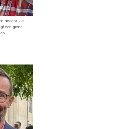
och docent vid
ogi och global
son