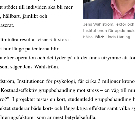
tt stödet till individen ska bli mer
 hållbart, jämlikt och
aserat.
Jens Wahlström, lektor och
Institutionen för epidemiol
hälsa.
Bild
Linda Harling
liminära resultat visar rätt stora
 i hur länge patienterna blir
a efter operation och det tyder på att det finns utrymme att fö
ssen, säger Jens Wahlström.
tröm, Institutionen för psykologi, får cirka 3 miljoner krono
”Kostnadseffektiv gruppbehandling mot stress – en väg till m
ro?”. I projektet testas en kort, studentledd gruppbehandling 
ktet studerar både kort- och långsiktiga effekter samt vilka
literingsfaktorer som är mest betydelsefulla.