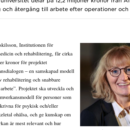
niversitet delar på 12,2 miljoner kronor från Af
kilsson, Institutionen för
dicin och rehabilitering, får cirka
er kronor för projektet
nsdialogen – en samskapad modell
iv rehabilitering och snabbare
 arbete”. Projektet ska utveckla och
samverkansmodell för personer som
skrivna för psykisk och/eller
eletal ohälsa, och ge kunskap om
rkan är mest relevant och hur