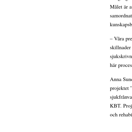
Målet är a
samordnat,
kunskapsb
– Våra pre
skillnader
sjukskrivn
här proce
Anna Sunds
projektet 
sjukfrånva
KBT. Proje
och rehabi