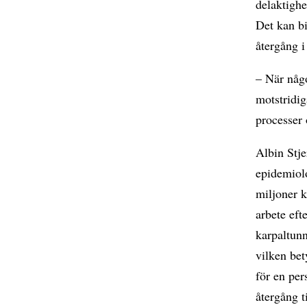
delaktighe
Det kan bi
återgång i
– När någo
motstridig
processer 
Albin Stje
epidemiolo
miljoner k
arbete eft
karpaltun
vilken bet
för en per
återgång t