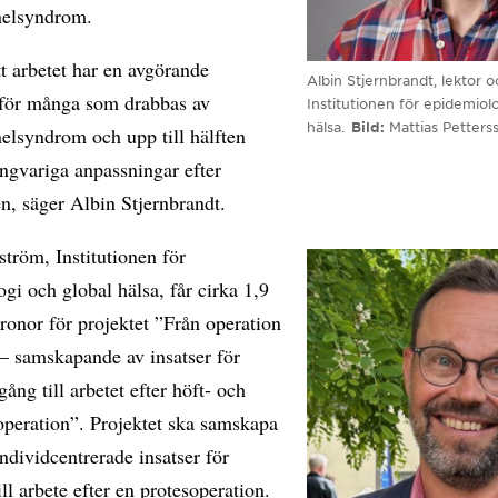
nelsyndrom.
tt arbetet har en avgörande
Albin Stjernbrandt, lektor 
 för många som drabbas av
Institutionen för epidemiol
hälsa.
Bild
Mattias Petters
elsyndrom och upp till hälften
ngvariga anpassningar efter
n, säger Albin Stjernbrandt.
tröm, Institutionen för
gi och global hälsa, får cirka 1,9
ronor för projektet ”Från operation
e – samskapande av insatser för
gång till arbetet efter höft- och
operation”. Projektet ska samskapa
individcentrerade insatser för
ill arbete efter en protesoperation.