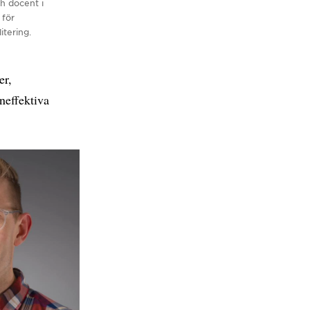
ch docent i
 för
itering.
er,
neffektiva