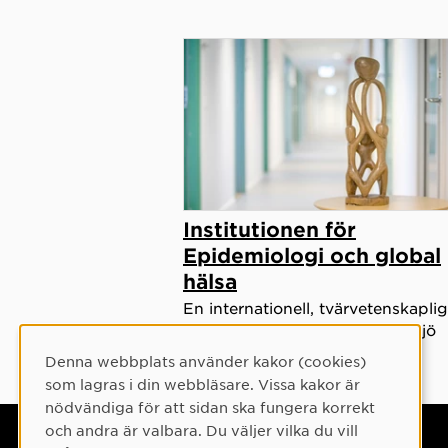
Institutionen för
Epidemiologi och global
hälsa
En internationell, tvärvetenskaplig
forsknings- och utbildningsmiljö
Denna webbplats använder kakor (cookies)
Cookie-samtycke
som lagras i din webbläsare. Vissa kakor är
nödvändiga för att sidan ska fungera korrekt
och andra är valbara. Du väljer vilka du vill