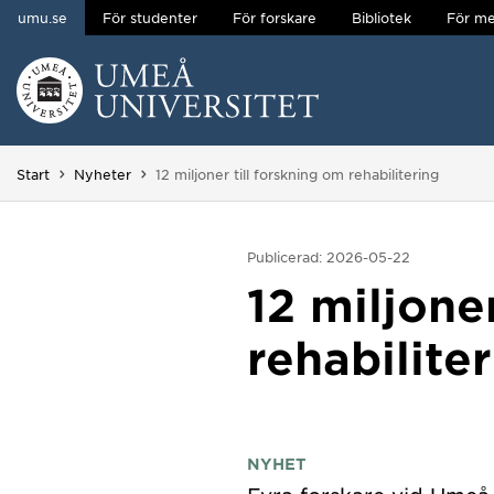
umu.se
För studenter
För forskare
Bibliotek
För me
Hoppa direkt till innehållet
Huvudmenyn dold.
Du är här:
Start
Nyheter
12 miljoner till forskning om rehabilitering
Publicerad: 2026-05-22
12 miljone
rehabilite
NYHET