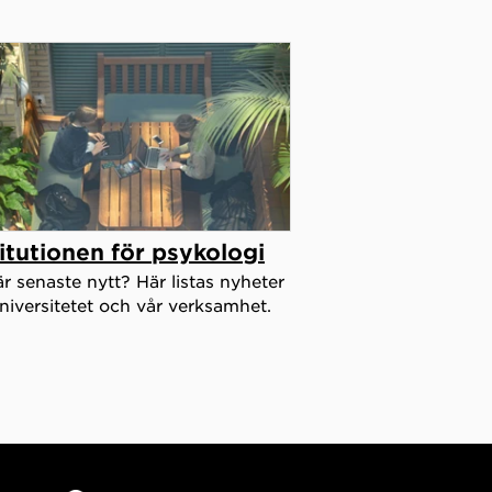
titutionen för psykologi
r senaste nytt? Här listas nyheter
iversitetet och vår verksamhet.