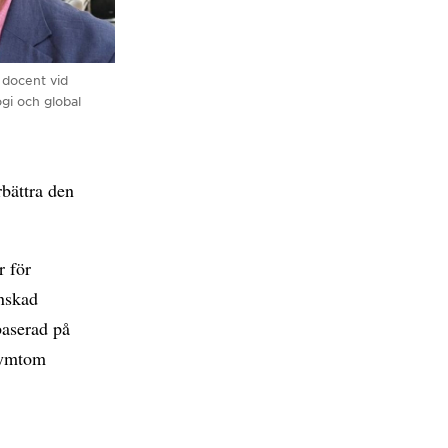
 docent vid
ogi och global
rbättra den
r för
inskad
baserad på
 symtom