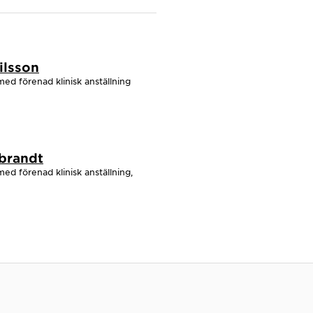
ilsson
med förenad klinisk anställning
nbrandt
med förenad klinisk anställning,