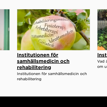
Institutionen för
Ins
samhällsmedicin och
Vad ä
om un
rehabilitering
Institutionen för samhällsmedicin och
rehabilitering