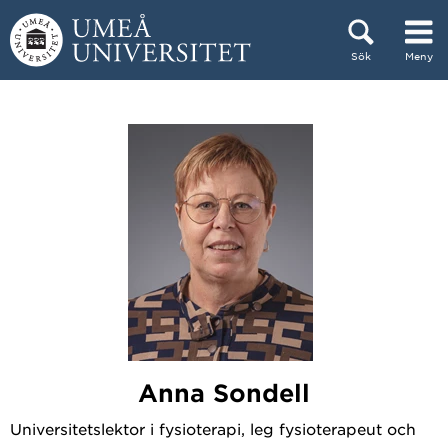
Hoppa direkt till innehållet
Sök
Meny
Huvudmenyn dold.
Anna Sondell
Universitetslektor i fysioterapi, leg fysioterapeut och