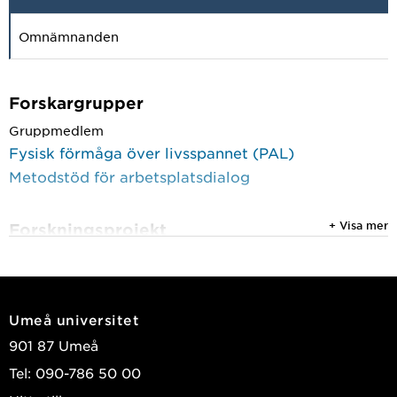
Omnämnanden
Forskargrupper
Gruppmedlem
Fysisk förmåga över livsspannet (PAL)
Metodstöd för arbetsplatsdialog
+ Visa mer
Forskningsprojekt
1 november 2021 till 31 oktober 2027
Strategier för ett hållbart arbetsliv ur ett
arbetsgivar- och medarbetarperspektiv
Umeå universitet
1 augusti 2011 till 31 december 2017
901 87 Umeå
The Umeå Dementia and Exercise (UMDEX) Study
Tel: 090-786 50 00