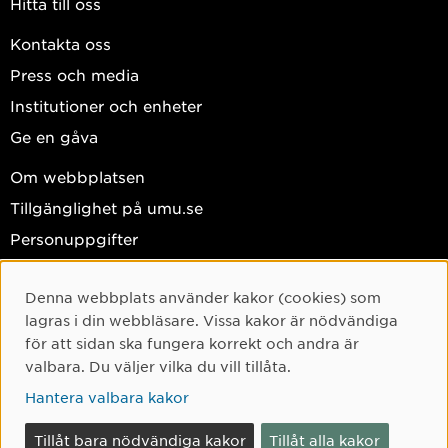
Hitta till oss
Kontakta oss
Press och media
Institutioner och enheter
Ge en gåva
Om webbplatsen
Tillgänglighet på umu.se
Personuppgifter
Hantera kakor
Denna webbplats använder kakor (cookies) som
Cookie-samtycke
Facebook
lagras i din webbläsare. Vissa kakor är nödvändiga
Instagram
för att sidan ska fungera korrekt och andra är
valbara. Du väljer vilka du vill tillåta.
TikTok
Hantera valbara kakor
Youtube
LinkedIn
Tillåt bara nödvändiga kakor
Tillåt alla kakor