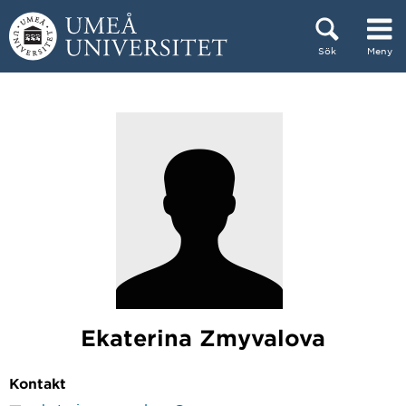
Hoppa direkt till innehållet
Sök
Meny
Huvudmenyn dold.
Ekaterina Zmyvalova
Kontakt