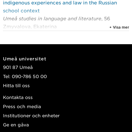
indigenous experiences and law in the Russian
school context
Umeå studies in language and literature
, 56
Zmyvalova, Ekaterina
+ Visa mer
2024
The right to language in school: Russian Sámi
International Journal on Minority and Group
Umeå universitet
Rights
, Brill Nijhoff 2024, Vol. 31, (5) : 805-845
901 87 Umeå
Zmyvalova, Ekaterina Andreyevna
Tel: 090-786 50 00
2023
Hitta till oss
Sápmi as a traditional Sámi land in four countries
Kontakta oss
supports Sámi activist from Russia in having his
Press och media
asylum case processed in Norway
Arctic Review on Law and Politics
, Cappelen
Institutioner och enheter
Damm Akademisk 2023, Vol. 14 : 107-111
Ge en gåva
Zmyvalova, Ekaterina