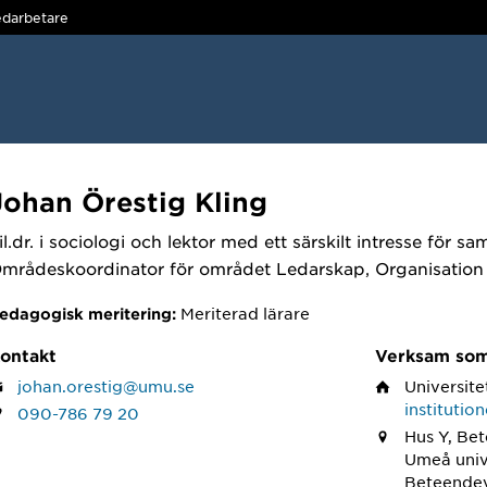
darbetare
Johan Örestig Kling
il.dr. i sociologi och lektor med ett särskilt intresse för sam
mrådeskoordinator för området Ledarskap, Organisation 
Meriterad lärare
edagogisk meritering:
ontakt
Verksam so
johan.orestig@umu.se
Universite
institutio
090-786 79 20
Hus Y, Be
Umeå univ
Beteendev