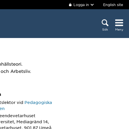
Logga in
English site
Sök
Meny
hällsteori.
och Arbetsliv.
m
tslektor
vid
Pedagogiska
nen
teendevetarhuset
ersitet, Mediagränd 14,
etarhuset, 901 87 Umeå