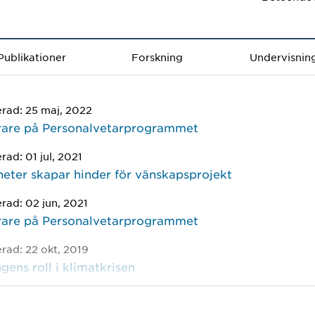
Publikationer
Forskning
Undervisnin
erad: 25 maj, 2022
ärare på Personalvetarprogrammet
rad: 01 jul, 2021
eter skapar hinder för vänskapsprojekt
erad: 02 jun, 2021
ärare på Personalvetarprogrammet
erad: 22 okt, 2019
gens roll i klimatkrisen
erad: 27 feb, 2019
skt pris för rollspel om personal