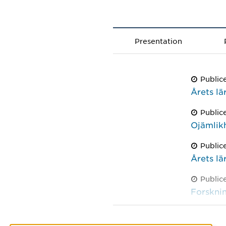
Presentation
Public
Årets l
Publice
Ojämlikh
Public
Årets l
Public
Forsknin
Public
Pedagogi