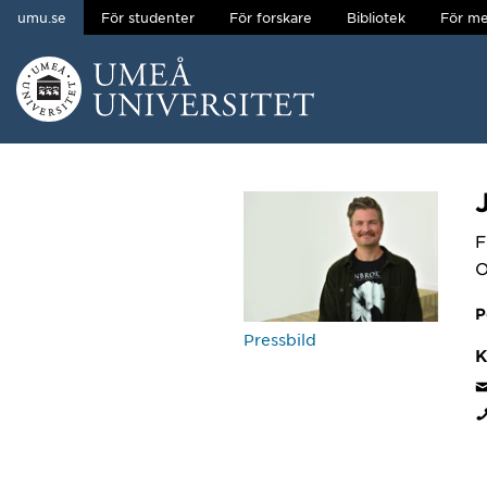
umu.se
För studenter
För forskare
Bibliotek
För me
Hoppa direkt till innehållet
Huvudmenyn dold.
F
O
P
Pressbild
K