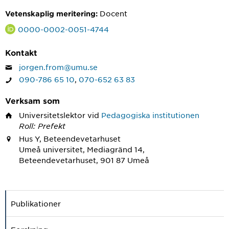
Docent
Vetenskaplig meritering:
0000-0002-0051-4744
Kontakt
jorgen.from@umu.se
090-786 65 10
,
070-652 63 83
Verksam som
Universitetslektor
vid
Pedagogiska institutionen
Roll: Prefekt
Hus Y, Beteendevetarhuset
Umeå universitet, Mediagränd 14,
Beteendevetarhuset, 901 87 Umeå
Publikationer