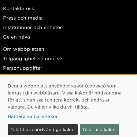
Kontakta oss
Press och media
Institutioner och enheter
Ge en gåva
Om webbplatsen
Tillgänglighet på umu.se
Personuppgifter
Hantera kakor
Denna webbplats använder kakor (cookies) som
Cookie-samtycke
Facebook
lagras i din webbläsare. Vissa kakor är nödvändiga
Instagram
för att sidan ska fungera korrekt och andra är
valbara. Du väljer vilka du vill tillåta.
TikTok
Hantera valbara kakor
Youtube
LinkedIn
Tillåt bara nödvändiga kakor
Tillåt alla kakor