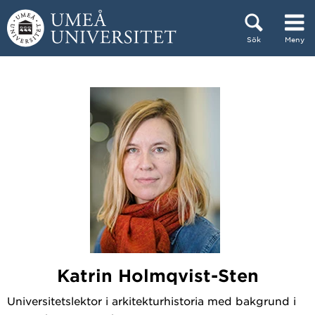
Hoppa direkt till innehållet
Sök
Meny
Huvudmenyn dold.
Katrin Holmqvist-Sten
Universitetslektor i arkitekturhistoria med bakgrund i