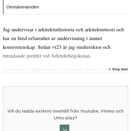
Omnämnanden
Jag undervisar i arkitekturhistoria och arkitekturteori och
har en bred erfarenhet av undervisning i ämnet
konstvetenskap. Sedan vt23 är jag studierektor och
biträdande prefekt vid Arkitekthögskolan.
Jag undervisar/har undervisat följande kurser inom
+ Visa mer
Arkitektprogrammet:
Arkitekturhistoria 1:1
Arkitekturhistoria 1:2
Vill du ladda externt innehåll från Youtube, Vimeo och
Umu-play?
Arkitekturhistoria 3
Ja