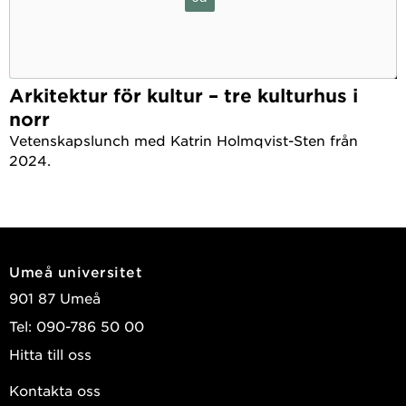
Arkitekturteori 1:1
Arkitekturteori 1:2
Arkitektur för kultur – tre kulturhus i
norr
Pedagogiska kurser/workshops i urval:
Vetenskapslunch med Katrin Holmqvist-Sten från
2024.
Pedagogiskt ledarskap (vt24)
Att utbilda för hållbar utveckling
(vt23)
Umeå universitet
901 87 Umeå
Tel: 090-786 50 00
Hitta till oss
Kontakta oss